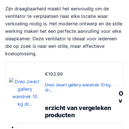
j
i
k
s
Zijn draagbaarheid maakt het eenvoudig om de
e
:
ventilator te verplaatsen naar elke locatie waar
p
€
verkoeling nodig is. Het moderne ontwerp en de stille
r
1
werking maken het een perfecte aanvulling voor elke
i
2
slaapkamer. Deze ventilator is ideaal voor iedereen
j
9
die op zoek is naar een stille, maar effectieve
s
.
koeloplossing.
w
0
a
0
€
193.99
s
.
:
Dreo zwart gallery wandrek 10 kg
€
dr…
O
1
v
3
erzicht van vergeleken
9
producten
.
9