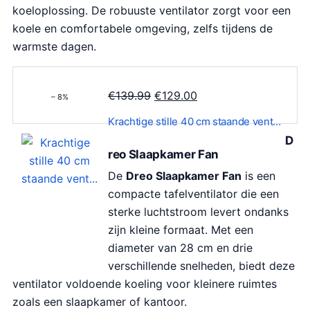
koeloplossing. De robuuste ventilator zorgt voor een
koele en comfortabele omgeving, zelfs tijdens de
warmste dagen.
O
H
€
139.99
€
129.00
– 8%
o
u
Krachtige stille 40 cm staande vent…
r
i
D
s
d
reo Slaapkamer Fan
p
i
De
Dreo Slaapkamer Fan
is een
r
g
compacte tafelventilator die een
o
e
sterke luchtstroom levert ondanks
n
p
zijn kleine formaat. Met een
k
r
diameter van 28 cm en drie
e
i
verschillende snelheden, biedt deze
l
j
ventilator voldoende koeling voor kleinere ruimtes
i
s
zoals een slaapkamer of kantoor.