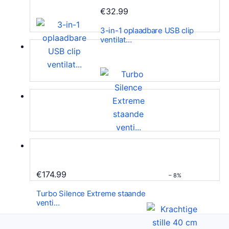
9
€
32.99
.
3-in-1 oplaadbare USB clip
ventilat…
€
174.99
– 8%
Turbo Silence Extreme staande
venti…