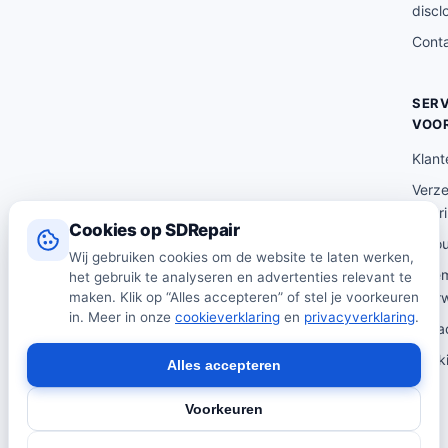
9
discl
9
Cont
.
SERV
VOO
Klant
Verz
lever
Cookies op SDRepair
Reto
Wij gebruiken cookies om de website te laten werken,
Alge
het gebruik te analyseren en advertenties relevant te
maken. Klik op “Alles accepteren” of stel je voorkeuren
voor
in. Meer in onze
cookieverklaring
en
privacyverklaring
.
Priva
Cooki
Alles accepteren
Voorkeuren
© 2026 SDRepair · Onafhankelijk vergelijkingsplatform · Wij