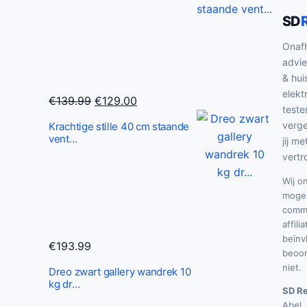
SD
Onafh
advie
& hui
elekt
O
H
€
139.99
€
129.00
teste
o
u
verge
Krachtige stille 40 cm staande
r
i
vent…
jij me
s
d
vertr
p
i
Wij o
r
g
mogel
o
e
commi
n
p
affili
beïnv
k
r
€
193.99
beoor
e
i
niet.
Dreo zwart gallery wandrek 10
l
j
kg dr…
SD Re
i
s
Abel