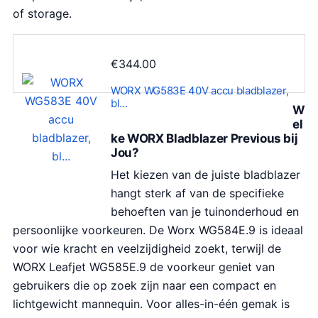
j
7
of storage.
s
.
w
3
a
6
€
344.00
s
.
WORX WG583E 40V accu bladblazer,
:
bl…
W
€
el
1
ke WORX Bladblazer Previous bij
Jou?
4
9
Het kiezen van de juiste bladblazer
.
hangt sterk af van de specifieke
9
behoeften van je tuinonderhoud en
9
persoonlijke voorkeuren. De Worx WG584E.9 is ideaal
.
voor wie kracht en veelzijdigheid zoekt, terwijl de
WORX Leafjet WG585E.9 de voorkeur geniet van
gebruikers die op zoek zijn naar een compact en
lichtgewicht mannequin. Voor alles-in-één gemak is