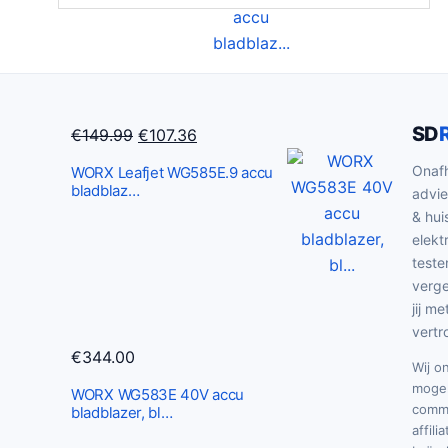
SD
O
H
€
149.99
€
107.36
o
u
Onafh
WORX Leafjet WG585E.9 accu
r
i
bladblaz…
advie
s
d
& hui
p
i
elekt
r
g
teste
verge
o
e
jij me
n
p
vertr
k
r
€
344.00
e
i
Wij o
mogel
l
j
WORX WG583E 40V accu
commi
bladblazer, bl…
i
s
affili
j
i