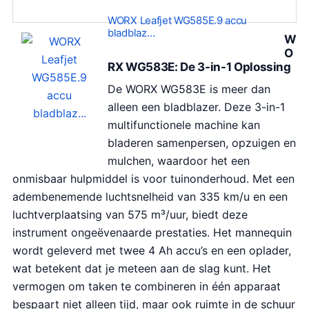
o
u
WORX Leafjet WG585E.9 accu
r
i
bladblaz…
W
s
d
O
p
i
RX WG583E: De 3-in-1 Oplossing
r
g
De WORX WG583E is meer dan
o
e
alleen een bladblazer. Deze 3-in-1
n
p
multifunctionele machine kan
k
r
bladeren samenpersen, opzuigen en
e
i
mulchen, waardoor het een
l
j
onmisbaar hulpmiddel is voor tuinonderhoud. Met een
i
s
adembenemende luchtsnelheid van 335 km/u en een
j
i
luchtverplaatsing van 575 m³/uur, biedt deze
k
s
instrument ongeëvenaarde prestaties. Het mannequin
e
:
wordt geleverd met twee 4 Ah accu’s en een oplader,
p
€
wat betekent dat je meteen aan de slag kunt. Het
r
1
vermogen om taken te combineren in één apparaat
i
0
bespaart niet alleen tijd, maar ook ruimte in de schuur