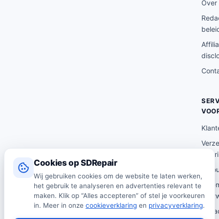
Over
9
Redac
.
belei
Affili
discl
Cont
SERV
VOO
Klant
Verz
lever
Cookies op SDRepair
Reto
Wij gebruiken cookies om de website te laten werken,
Alge
het gebruik te analyseren en advertenties relevant te
maken. Klik op “Alles accepteren” of stel je voorkeuren
voor
in. Meer in onze
cookieverklaring
en
privacyverklaring
.
Priva