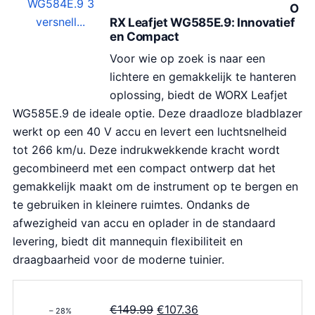
O
RX Leafjet WG585E.9: Innovatief
en Compact
Voor wie op zoek is naar een
lichtere en gemakkelijk te hanteren
oplossing, biedt de WORX Leafjet
WG585E.9 de ideale optie. Deze draadloze bladblazer
werkt op een 40 V accu en levert een luchtsnelheid
tot 266 km/u. Deze indrukwekkende kracht wordt
gecombineerd met een compact ontwerp dat het
gemakkelijk maakt om de instrument op te bergen en
te gebruiken in kleinere ruimtes. Ondanks de
afwezigheid van accu en oplader in de standaard
levering, biedt dit mannequin flexibiliteit en
draagbaarheid voor de moderne tuinier.
O
H
€
149.99
€
107.36
– 28%