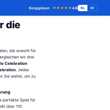
★★★★★
★★★★★
Koopgidsen
4.8
NL
DE
r die
len, die sowohl für
ergleichen wir drei
io Celebration
ebration
. Jedes
en Sie weiter, um zu
hrung
 perfekte Spiel für
Mit über 110