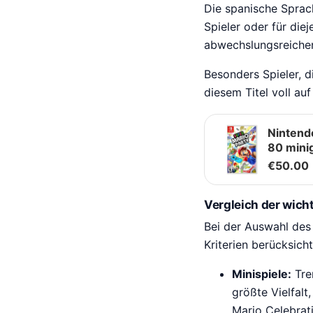
Die spanische Sprac
Spieler oder für die
abwechslungsreichen
Besonders Spieler, 
diesem Titel voll au
Nintend
80 mini
€
50.00
Vergleich der wicht
Bei der Auswahl des
Kriterien berücksich
Minispiele:
Tre
größte Vielfal
Mario Celebrati