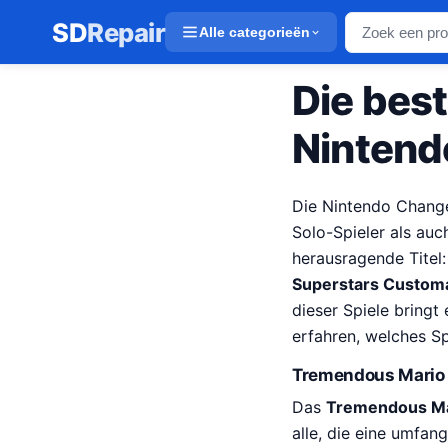
SD
Repair
Alle categorieën
Die best
Nintend
Die Nintendo Change
Solo-Spieler als auc
herausragende Titel
Superstars Custom
dieser Spiele bringt
erfahren, welches S
Tremendous Mario C
Das
Tremendous Ma
alle, die eine umfan