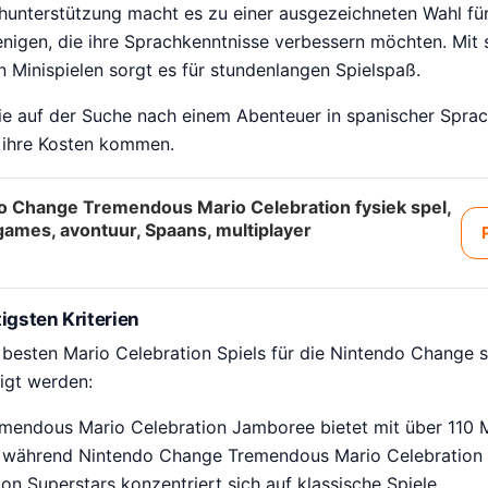
hunterstützung macht es zu einer ausgezeichneten Wahl fü
jenigen, die ihre Sprachkenntnisse verbessern möchten. Mit 
 Minispielen sorgt es für stundenlangen Spielspaß.
die auf der Suche nach einem Abenteuer in spanischer Sprac
f ihre Kosten kommen.
o Change Tremendous Mario Celebration fysiek spel,
games, avontuur, Spaans, multiplayer
igsten Kriterien
 besten Mario Celebration Spiels für die Nintendo Change s
tigt werden:
mendous Mario Celebration Jamboree bietet mit über 110 M
t, während Nintendo Change Tremendous Mario Celebration 8
on Superstars konzentriert sich auf klassische Spiele.