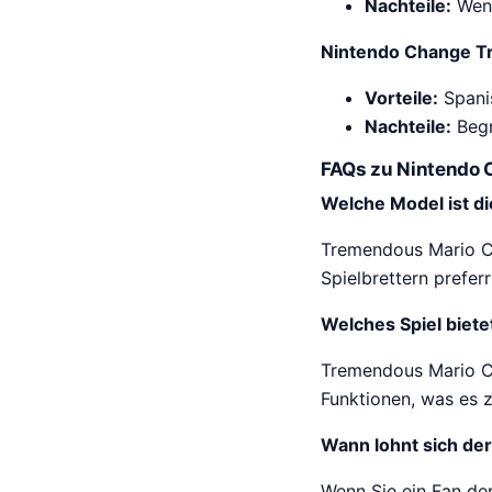
Nachteile:
Weni
Nintendo Change T
Vorteile:
Spani
Nachteile:
Begr
FAQs zu Nintendo 
Welche Model ist di
Tremendous Mario Ce
Spielbrettern prefer
Welches Spiel biete
Tremendous Mario Ce
Funktionen, was es z
Wann lohnt sich der
Wenn Sie ein Fan de