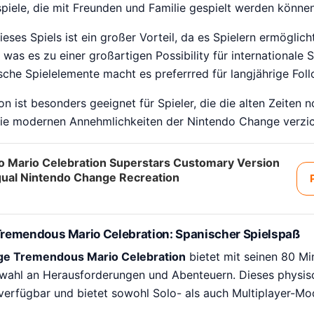
spiele, die mit Freunden und Familie gespielt werden können
dieses Spiels ist ein großer Vorteil, da es Spielern ermöglic
 was es zu einer großartigen Possibility für internationale
sche Spielelemente macht es preferrred für langjährige Foll
on ist besonders geeignet für Spieler, die die alten Zeiten 
ie modernen Annehmlichkeiten der Nintendo Change verzi
o Mario Celebration Superstars Customary Version
ngual Nintendo Change Recreation
remendous Mario Celebration: Spanischer Spielspaß
ge Tremendous Mario Celebration
bietet mit seinen 80 Min
ahl an Herausforderungen und Abenteuern. Dieses physisch
verfügbar und bietet sowohl Solo- als auch Multiplayer-Mod