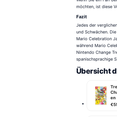
möchten, ist diese Ve
Fazit
Jedes der vergliche
und Schwächen. Die 
Mario Celebration Ja
während Mario Celebr
Nintendo Change Tre
spanischsprachige Sp
Übersicht d
Tr
Ch
en 
€
5