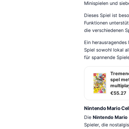
Minispielen und sieb
Dieses Spiel ist bes
Funktionen unterstütz
die verschiedenen S
Ein herausragendes 
Spiel sowohl lokal a
für spannende Spiel
Tremend
spel me
multipla
€
55.27
Nintendo Mario Cel
Die
Nintendo Mario
Spieler, die nostal