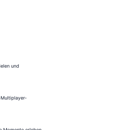
ielen und
Multiplayer-
che Momente erleben