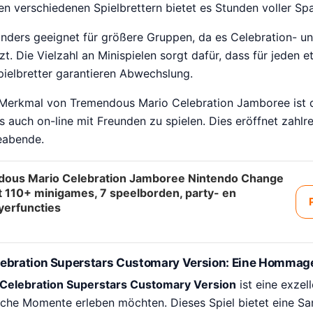
en verschiedenen Spielbrettern bietet es Stunden voller Sp
onders geeignet für größere Gruppen, da es Celebration- un
t. Die Vielzahl an Minispielen sorgt dafür, dass für jeden e
pielbretter garantieren Abwechslung.
Merkmal von Tremendous Mario Celebration Jamboree ist d
ls auch on-line mit Freunden zu spielen. Dies eröffnet zahlr
eabende.
ous Mario Celebration Jamboree Nintendo Change
t 110+ minigames, 7 speelborden, party- en
yerfuncties
ebration Superstars Customary Version: Eine Hommage 
 Celebration Superstars Customary Version
ist eine exzel
gische Momente erleben möchten. Dieses Spiel bietet eine S