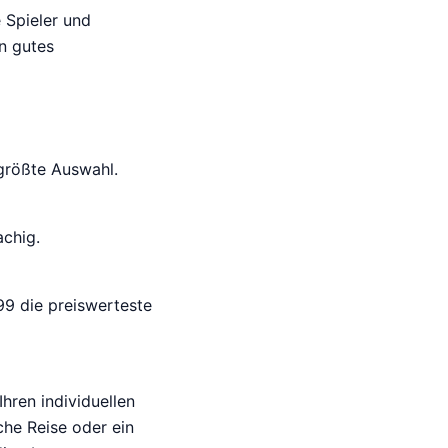
 Spieler und
in gutes
größte Auswahl.
chig.
9 die preiswerteste
hren individuellen
che Reise oder ein