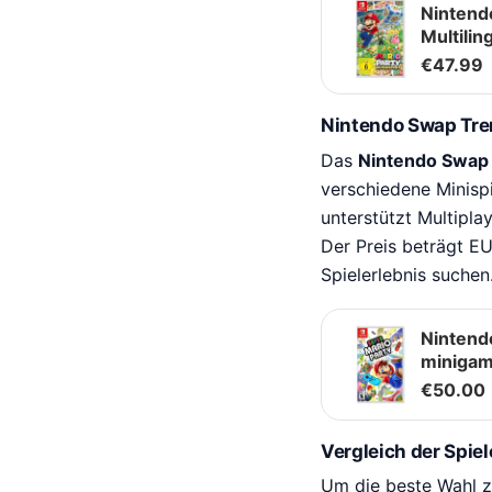
Nintend
Multilin
€
47.99
Nintendo Swap Tr
Das
Nintendo Swap
verschiedene Minispi
unterstützt Multipla
Der Preis beträgt EU
Spielerlebnis suchen
Nintend
minigame
€
50.00
Vergleich der Spiel
Um die beste Wahl zu