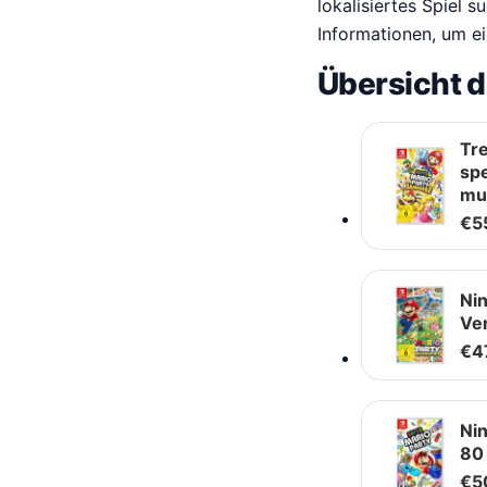
lokalisiertes Spiel 
Informationen, um ei
Übersicht d
Tr
spe
mul
€
5
Ni
Ver
€
4
Ni
80 
€
5