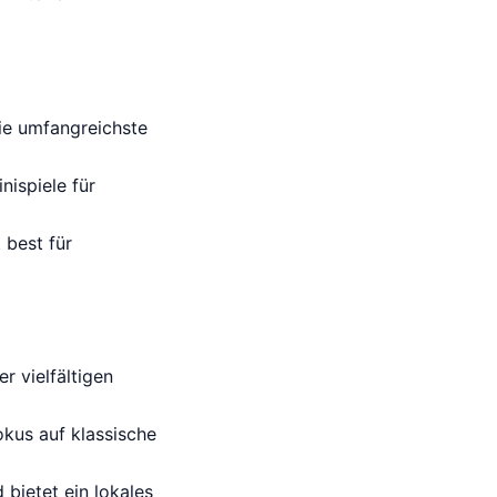
die umfangreichste
nispiele für
 best für
r vielfältigen
okus auf klassische
 bietet ein lokales