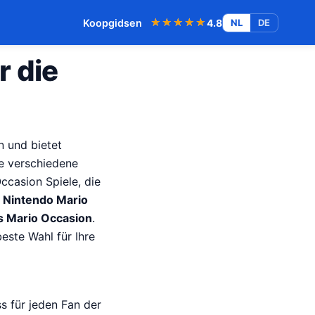
★★★★★
★★★★★
Koopgidsen
4.8
NL
DE
r die
n und bietet
e verschiedene
Occasion Spiele, die
,
Nintendo Mario
 Mario Occasion
.
este Wahl für Ihre
s für jeden Fan der