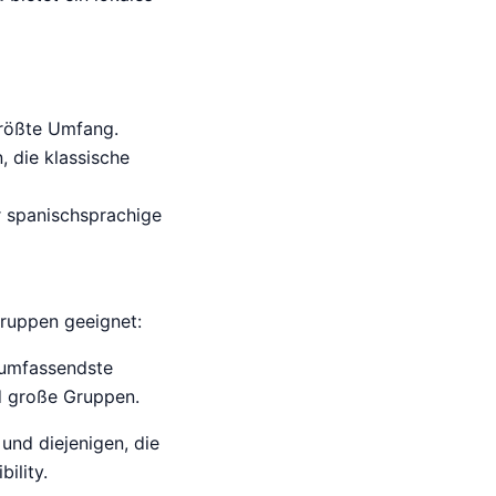
größte Umfang.
, die klassische
ür spanischsprachige
gruppen geeignet:
s umfassendste
nd große Gruppen.
und diejenigen, die
ility.