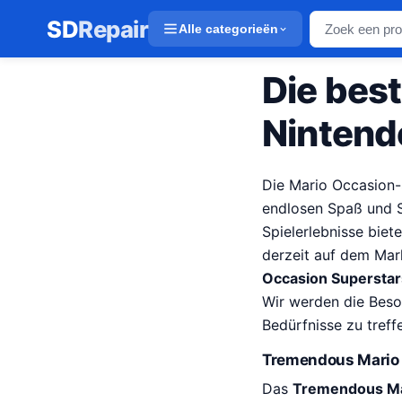
SD
Repair
Alle categorieën
Die best
Nintend
Die Mario Occasion-S
endlosen Spaß und S
Spielerlebnisse biet
derzeit auf dem Mark
Occasion Supersta
Wir werden die Beson
Bedürfnisse zu treff
Tremendous Mario
Das
Tremendous Ma