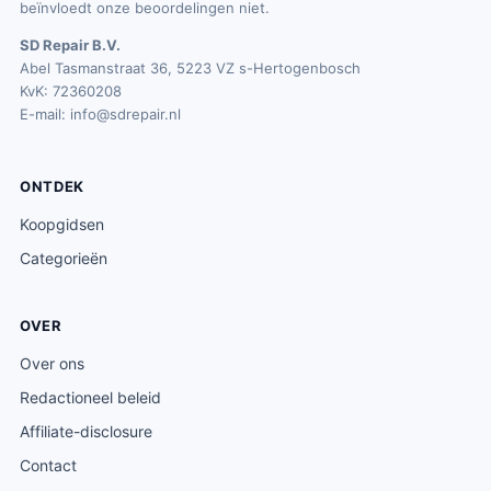
9
beïnvloedt onze beoordelingen niet.
9
SD Repair B.V.
.
Abel Tasmanstraat 36, 5223 VZ s-Hertogenbosch
KvK: 72360208
E-mail:
info@sdrepair.nl
ONTDEK
Koopgidsen
Categorieën
OVER
Over ons
Redactioneel beleid
Affiliate-disclosure
Contact