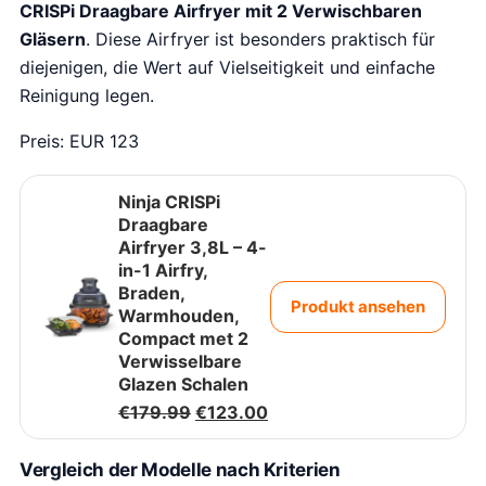
CRISPi Draagbare Airfryer mit 2 Verwischbaren
n
p
k
r
Gläsern
. Diese Airfryer ist besonders praktisch für
e
i
diejenigen, die Wert auf Vielseitigkeit und einfache
l
j
i
s
Reinigung legen.
j
i
k
s
Preis: EUR 123
e
:
p
€
r
1
Ninja CRISPi
i
3
Draagbare
j
1
Airfryer 3,8L – 4-
s
.
in-1 Airfry,
w
0
Braden,
a
0
Produkt ansehen
Warmhouden,
s
.
Compact met 2
:
Verwisselbare
€
1
Glazen Schalen
7
O
H
€
179.99
€
123.00
9
o
u
.
r
i
9
Vergleich der Modelle nach Kriterien
s
d