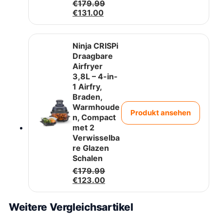
O
€
179.99
H
o
€
131.00
u
r
i
s
d
p
Ninja CRISPi
i
r
Draagbare
g
o
Airfryer
e
n
3,8L – 4-in-
p
k
r
e
1 Airfry,
i
l
Braden,
j
i
Warmhoude
Produkt ansehen
s
j
n, Compact
i
k
met 2
s
e
Verwisselba
:
p
re Glazen
€
r
Schalen
1
i
3
j
O
€
179.99
1
s
o
H
€
123.00
.
w
r
u
0
a
s
i
Weitere Vergleichsartikel
0
s
p
d
.
:
r
i