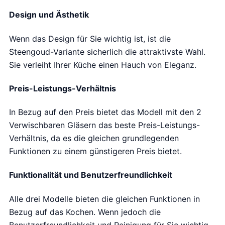
9
p
i
.
r
g
Design und Ästhetik
o
e
n
p
Wenn das Design für Sie wichtig ist, ist die
k
r
e
i
Steengoud-Variante sicherlich die attraktivste Wahl.
l
j
Sie verleiht Ihrer Küche einen Hauch von Eleganz.
i
s
j
i
Preis-Leistungs-Verhältnis
k
s
e
:
p
€
In Bezug auf den Preis bietet das Modell mit den 2
r
1
Verwischbaren Gläsern das beste Preis-Leistungs-
i
2
j
3
Verhältnis, da es die gleichen grundlegenden
s
.
Funktionen zu einem günstigeren Preis bietet.
w
0
a
0
Funktionalität und Benutzerfreundlichkeit
s
.
:
€
Alle drei Modelle bieten die gleichen Funktionen in
1
Bezug auf das Kochen. Wenn jedoch die
7
9
Benutzerfreundlichkeit und Reinigung für Sie wichtig