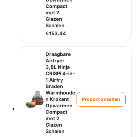
Compact
met 2
Glazen
Schalen
€
153.44
Draagbare
Airfryer
3,8L Ninja
CRISPi 4-in-
1 Airfry
Braden
Warmhoude
n Krokant
Produkt ansehen
Opwarmen
Compact
met 2
Glazen
Schalen