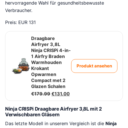
hervorragende Wahl für gesundheitsbewusste
Verbraucher.
Preis: EUR 131
Draagbare
Airfryer 3,8L
Ninja CRISPi 4-in-
1 Airfry Braden
Warmhouden
Produkt ansehen
Krokant
Opwarmen
Compact met 2
Glazen Schalen
O
H
€
179.99
€
131.00
o
u
r
i
Ninja CRISPi Draagbare Airfryer 3,8L mit 2
s
d
Verwischbaren Gläsern
p
i
r
g
Das letzte Modell in unserem Vergleich ist die
Ninja
o
e