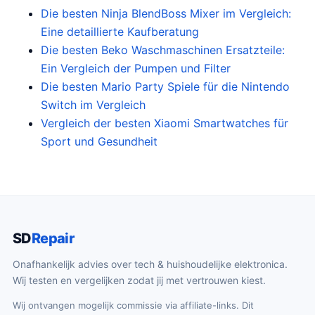
€
o
g
Die besten Ninja BlendBoss Mixer im Vergleich:
1
n
e
Eine detaillierte Kaufberatung
7
k
p
Die besten Beko Waschmaschinen Ersatzteile:
9
e
r
.
l
i
Ein Vergleich der Pumpen und Filter
9
i
j
Die besten Mario Party Spiele für die Nintendo
9
j
s
.
Switch im Vergleich
k
i
e
s
Vergleich der besten Xiaomi Smartwatches für
p
:
Sport und Gesundheit
r
€
i
1
j
2
s
3
w
.
a
0
s
0
SD
Repair
:
.
€
Onafhankelijk advies over tech & huishoudelijke elektronica.
1
7
Wij testen en vergelijken zodat jij met vertrouwen kiest.
9
.
Wij ontvangen mogelijk commissie via affiliate-links. Dit