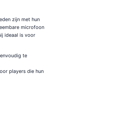
reden zijn met hun
fneembare microfoon
j ideaal is voor
eenvoudig te
voor players die hun