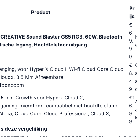
Pr
Product
ijs
€
6
 CREATIVE Sound Blaster GS5 RGB, 60W, Bluetooth
9.
tische Ingang, Hoofdtelefoonuitgang
9
9
€
anging, voor Hyper X Cloud II Wi-fi Cloud Core Cloud
8.
 Cloudx, 3,5 Mm Afneembare
4
ofoonboom
9
,5 mm Growth voor Hyperx Cloud 2,
€
1
 gaming-microfoon, compatibel met hoofdtelefoon
6.
lpha, Cloud Core, Cloud Professional, Cloud X,
9
9
s deze vergelijking