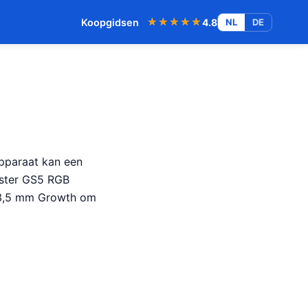
★★★★★
★★★★★
Koopgidsen
4.8
NL
DE
apparaat kan een
aster GS5 RGB
 3,5 mm Growth om