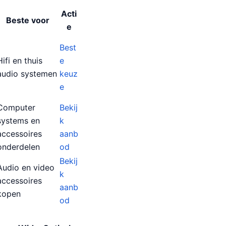
Acti
Beste voor
e
Best
Hifi en thuis
e
audio systemen
keuz
e
Computer
Bekij
systems en
k
accessoires
aanb
onderdelen
od
Bekij
Audio en video
k
accessoires
aanb
kopen
od