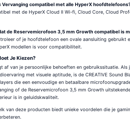
c Vervanging compatibel met alle HyperX hoofdtelefoons
ibel met de HyperX Cloud II Wi-fi, Cloud Core, Cloud Profe
 dat de Reservemicrofoon 3,5 mm Growth compatibel is m
roleer of je hoofdtelefoon een ovale aansluiting gebruikt 
erX modellen is voor compatibiliteit.
Moet Je Kiezen?
 af van je persoonlijke behoeften en gebruikssituatie. Als
ioervaring met visuele aptitude, is de CREATIVE Sound B
layers die een eenvoudige en betaalbare microfoonupgraden
anging of de Reservemicrofoon 3,5 mm Growth uitstekende
ieur is in geluidskwaliteit.
elk van deze producten biedt unieke voordelen die je gami
erbeteren.