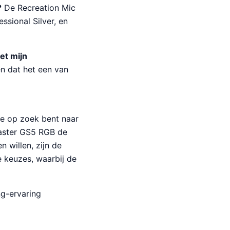
?
De Recreation Mic
ssional Silver, en
et mijn
en dat het een van
 je op zoek bent naar
laster GS5 RGB de
 willen, zijn de
 keuzes, waarbij de
ng-ervaring