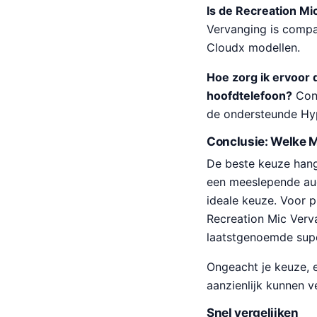
Is de Recreation Mi
Vervanging is compat
Cloudx modellen.
Hoe zorg ik ervoor
hoofdtelefoon?
Cont
de ondersteunde Hyp
Conclusie: Welke 
De beste keuze hangt
een meeslepende aud
ideale keuze. Voor p
Recreation Mic Verv
laatstgenoemde super
Ongeacht je keuze, 
aanzienlijk kunnen v
Snel vergelijken