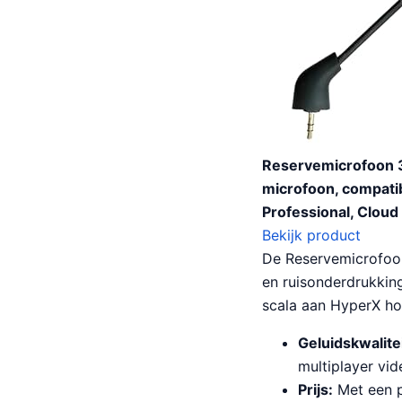
Reservemicrofoon 
microfoon, compati
Professional, Clou
Bekijk product
De Reservemicrofoon
en ruisonderdrukkin
scala aan HyperX hoo
Geluidskwalitei
multiplayer vi
Prijs:
Met een p