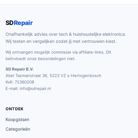
r
1
i
0
SD
Repair
j
0
s
.
Onafhankelijk advies over tech & huishoudelijke elektronica.
w
8
Wij testen en vergelijken zodat jij met vertrouwen kiest.
a
9
Wij ontvangen mogelijk commissie via affiliate-links. Dit
s
.
beïnvloedt onze beoordelingen niet.
:
SD Repair B.V.
€
Abel Tasmanstraat 36, 5223 VZ s-Hertogenbosch
1
KvK: 72360208
0
E-mail:
info@sdrepair.nl
4
.
ONTDEK
8
9
Koopgidsen
.
Categorieën