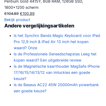
Pentium Gold 4415Y, 8GB RAM, 128GB SSD,
1800×1200 scherm
O
H
€
104.89
€
100.89
o
u
Bekijk product
Andere vergelijkingsartikelen
r
i
s
d
Is het Synchro Bands Magic Keyboard voor iPad
p
i
Pro 12,9 inch & iPad Air 13 inch het kopen
r
g
waard? Onze
o
e
Is de Professionele Gereedschapstas Leeg het
n
p
kopen waard? Een uitgebreide review
k
r
Is de Magnetische kaarthouder MagSafe iPhone
e
i
17/16/15/14/13/12 van imluckies een goede
l
j
keuze?
i
s
Is de Baseus AC22 45W 20000mAh powerbank
j
i
een goede keuze?
k
s
e
:
p
€