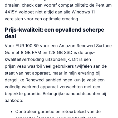
n
p
draaien, check dan vooraf compatibiliteit; de Pentium
k
r
4415Y voldoet niet altijd aan alle Windows 11
e
i
vereisten voor een optimale ervaring.
l
j
Prijs-kwaliteit: een opvallend scherpe
i
s
deal
j
i
Voor EUR 100.89 voor een Amazon Renewed Surface
k
s
Go met 8 GB RAM en 128 GB SSD is de prijs-
e
:
kwaliteitverhouding uitzonderlijk. Dit is een
p
€
prijsniveau waarbij veel gebruikers twijfelen aan de
r
1
staat van het apparaat, maar in mijn ervaring bij
i
0
dergelijke Renewed-aanbiedingen kun je vaak een
j
0
volledig werkend apparaat verwachten met een
s
.
beperkte garantie. Belangrijke aandachtspunten bij
w
8
aankoop:
a
9
s
.
Controleer garantie en retourbeleid van de
: