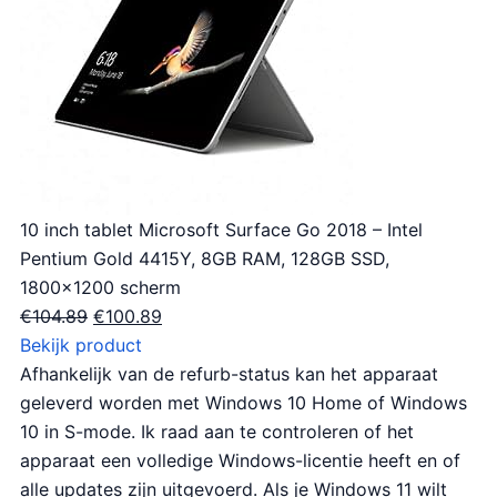
10 inch tablet Microsoft Surface Go 2018 – Intel
Pentium Gold 4415Y, 8GB RAM, 128GB SSD,
1800×1200 scherm
O
H
€
104.89
€
100.89
o
u
Bekijk product
r
i
Afhankelijk van de refurb-status kan het apparaat
s
d
geleverd worden met Windows 10 Home of Windows
p
i
10 in S-mode. Ik raad aan te controleren of het
r
g
apparaat een volledige Windows-licentie heeft en of
o
e
alle updates zijn uitgevoerd. Als je Windows 11 wilt