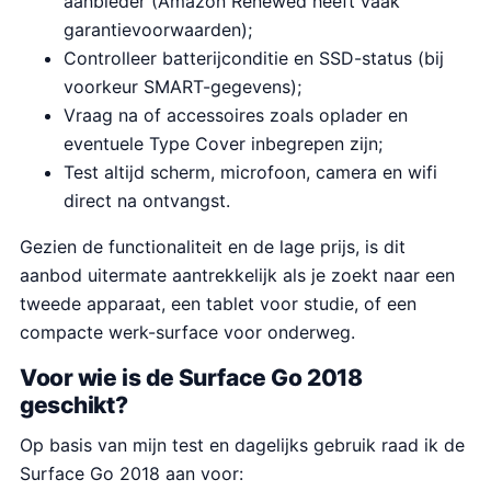
aanbieder (Amazon Renewed heeft vaak
€
garantievoorwaarden);
1
Controlleer batterijconditie en SSD-status (bij
0
voorkeur SMART-gegevens);
4
Vraag na of accessoires zoals oplader en
.
eventuele Type Cover inbegrepen zijn;
8
Test altijd scherm, microfoon, camera en wifi
9
direct na ontvangst.
.
Gezien de functionaliteit en de lage prijs, is dit
aanbod uitermate aantrekkelijk als je zoekt naar een
tweede apparaat, een tablet voor studie, of een
compacte werk-surface voor onderweg.
Voor wie is de Surface Go 2018
geschikt?
Op basis van mijn test en dagelijks gebruik raad ik de
Surface Go 2018 aan voor: