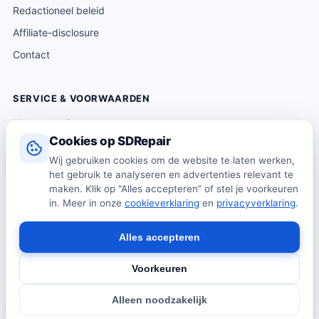
Redactioneel beleid
Affiliate-disclosure
Contact
SERVICE & VOORWAARDEN
Klantenservice
Cookies op SDRepair
Verzending & levering
Wij gebruiken cookies om de website te laten werken,
Retourneren
het gebruik te analyseren en advertenties relevant te
Algemene voorwaarden
maken. Klik op “Alles accepteren” of stel je voorkeuren
in. Meer in onze
cookieverklaring
en
privacyverklaring
.
Privacybeleid
Cookiebeleid
Alles accepteren
Voorkeuren
© 2026 SDRepair · Onafhankelijk vergelijkingsplatform · Wij
Alleen noodzakelijk
verkopen zelf geen producten · Alle prijzen onder voorbehoud.