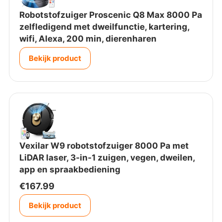
9
i
s
Robotstofzuiger Proscenic Q8 Max 8000 Pa
.
j
i
zelfledigend met dweilfunctie, kartering,
0
k
s
wifi, Alexa, 200 min, dierenharen
0
e
:
.
p
€
Bekijk product
r
1
i
,
j
2
s
5
w
9
a
.
s
0
Vexilar W9 robotstofzuiger 8000 Pa met
:
0
LiDAR laser, 3-in-1 zuigen, vegen, dweilen,
€
.
1
app en spraakbediening
,
€
167.99
4
9
Bekijk product
9