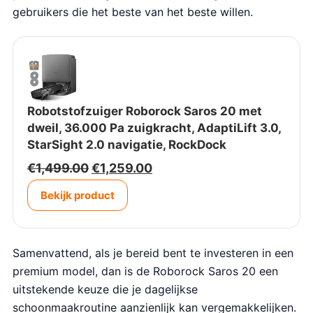
gebruikers die het beste van het beste willen.
Robotstofzuiger Roborock Saros 20 met
dweil, 36.000 Pa zuigkracht, AdaptiLift 3.0,
StarSight 2.0 navigatie, RockDock
O
H
€
1,499.00
€
1,259.00
o
u
Bekijk product
r
i
s
d
p
i
r
g
Samenvattend, als je bereid bent te investeren in een
o
e
premium model, dan is de Roborock Saros 20 een
n
p
uitstekende keuze die je dagelijkse
k
r
schoonmaakroutine aanzienlijk kan vergemakkelijken.
e
i