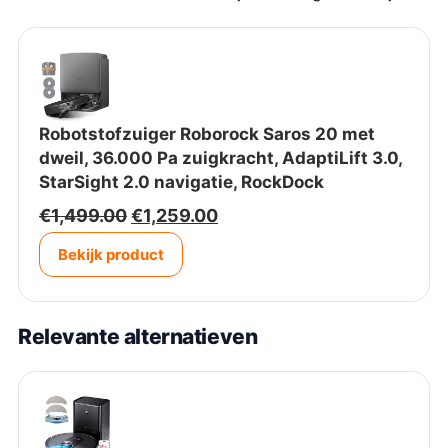
l
j
i
s
j
i
k
s
e
:
Robotstofzuiger Roborock Saros 20 met
p
€
dweil, 36.000 Pa zuigkracht, AdaptiLift 3.0,
r
1
StarSight 2.0 navigatie, RockDock
i
,
j
2
O
H
€
1,499.00
€
1,259.00
s
5
o
u
w
9
Bekijk product
r
i
a
.
s
d
s
0
p
i
:
0
r
g
Relevante alternatieven
€
.
o
e
1
n
p
,
k
r
4
e
i
9
l
j