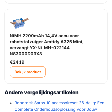
.
0
0
.
NiMH 2200mAh 14,4V accu voor
robotstofzuiger Amtidy A325 Mini,
vervangt YX-Ni-MH-022144
NS3000D03X3
€
24.19
Bekijk product
Andere vergelijkingsartikelen
Roborock Saros 10 accessoireset 26-delig: Een
Complete Onderhoudsoplossing voor Jouw