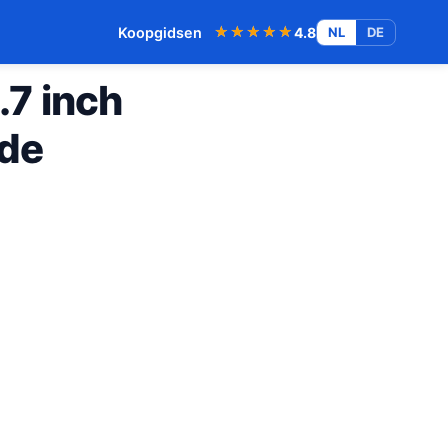
★★★★★
★★★★★
Koopgidsen
4.8
NL
DE
.7 inch
ide