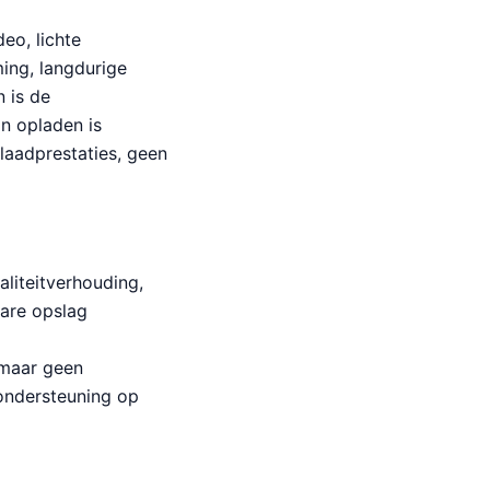
eo, lichte
ming, langdurige
n is de
n opladen is
laadprestaties, geen
liteitverhouding,
bare opslag
 maar geen
eondersteuning op