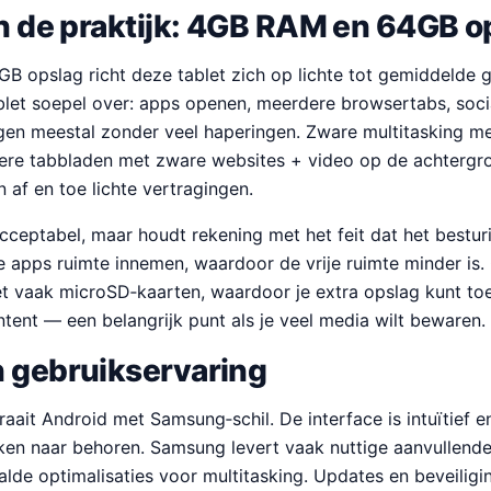
in de praktijk: 4GB RAM en 64GB o
opslag richt deze tablet zich op lichte tot gemiddelde ge
let soepel over: apps openen, meerdere browsertabs, soci
gen meestal zonder veel haperingen. Zware multitasking met
ere tabbladen met zware websites + video op de achtergro
 af en toe lichte vertragingen.
cceptabel, maar houdt rekening met het feit dat het bestu
e apps ruimte innemen, waardoor de vrije ruimte minder is.
et vaak microSD‑kaarten, waardoor je extra opslag kunt to
ontent — een belangrijk punt als je veel media wilt bewaren.
n gebruikservaring
aait Android met Samsung‑schil. De interface is intuïtief 
en naar behoren. Samsung levert vaak nuttige aanvullende 
alde optimalisaties voor multitasking. Updates en beveiligi