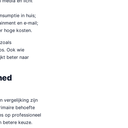
l media en licht
sumptie in huis;
ainment en e‑mail;
r hoge kosten.
 zoals
ps. Ook wie
jkt beter naar
shed
vergelijking zijn
rimaire behoefte
tes op professioneel
n betere keuze.