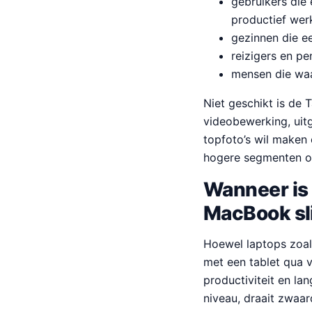
gebruikers die 
productief wer
gezinnen die e
reizigers en pe
mensen die waa
Niet geschikt is de 
videobewerking, uit
topfoto’s wil maken 
hogere segmenten of
Wanneer is 
MacBook s
Hoewel laptops zoal
met een tablet qua v
productiviteit en lan
niveau, draait zwaar