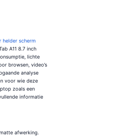
r helder scherm
Tab A11 8.7 inch
onsumptie, lichte
voor browsen, video’s
epgaande analyse
 en voor wie deze
laptop zoals een
vullende informatie
 matte afwerking.