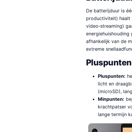
De batterijduur is é
productiviteit) haalt
video‑streaming) gaa
energiehuishouding 
afhankelijk van de 
extreme snellaadfunc
Pluspunten
Pluspunten:
he
licht en draagb
(microSD), lang
Minpunten:
bep
krachtpatser v
lange termijn 