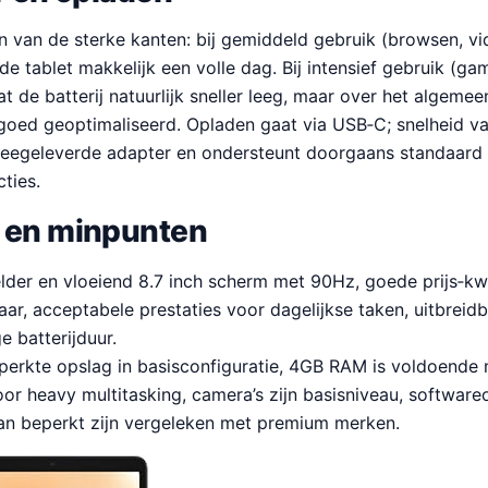
én van de sterke kanten: bij gemiddeld gebruik (browsen, vid
 de tablet makkelijk een volle dag. Bij intensief gebruik (ga
t de batterij natuurlijk sneller leeg, maar over het algemee
goed geoptimaliseerd. Opladen gaat via USB‑C; snelheid va
meegeleverde adapter en ondersteunt doorgaans standaard 
ties.
 en minpunten
lder en vloeiend 8.7 inch scherm met 90Hz, goede prijs‑kwa
aar, acceptabele prestaties voor dagelijkse taken, uitbreid
e batterijduur.
erkte opslag in basisconfiguratie, 4GB RAM is voldoende
oor heavy multitasking, camera’s zijn basisniveau, softwar
kan beperkt zijn vergeleken met premium merken.