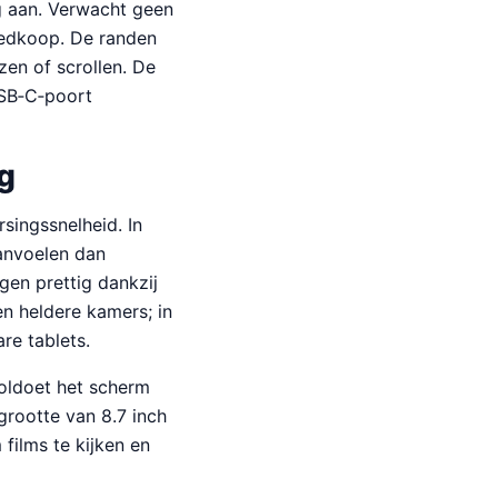
vig aan. Verwacht geen
oedkoop. De randen
zen of scrollen. De
USB‑C‑poort
g
singssnelheid. In
aanvoelen dan
gen prettig dankzij
n heldere kamers; in
re tablets.
voldoet het scherm
rootte van 8.7 inch
films te kijken en