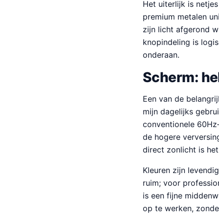
Het uiterlijk is netj
premium metalen uni
zijn licht afgerond 
knopindeling is log
onderaan.
Scherm: hel
Een van de belangrij
mijn dagelijks gebru
conventionele 60Hz‑t
de hogere verversin
direct zonlicht is h
Kleuren zijn levendi
ruim; voor professi
is een fijne midden
op te werken, zonde