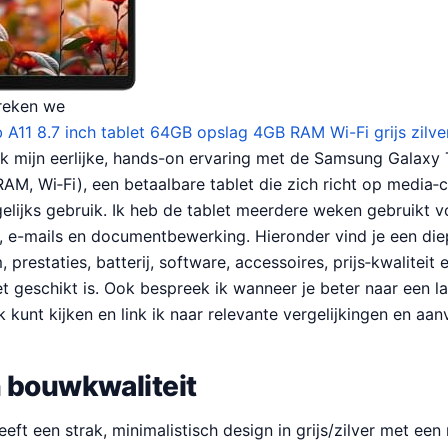
reken we
A11 8.7 inch tablet 64GB opslag 4GB RAM Wi-Fi grijs zilve
ik mijn eerlijke, hands-on ervaring met de Samsung Galaxy 
M, Wi‑Fi), een betaalbare tablet die zich richt op media‑c
gelijks gebruik. Ik heb de tablet meerdere weken gebruikt 
ng, e-mails en documentbewerking. Hieronder vind je een di
prestaties, batterij, software, accessoires, prijs‑kwaliteit
niet geschikt is. Ook bespreek ik wanneer je beter naar een 
kunt kijken en link ik naar relevante vergelijkingen en aan
 bouwkwaliteit
eft een strak, minimalistisch design in grijs/zilver met een