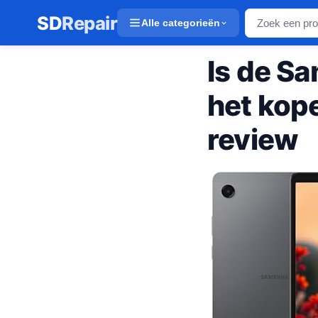
SD
Repair
Alle categorieën
Is de S
het kop
review