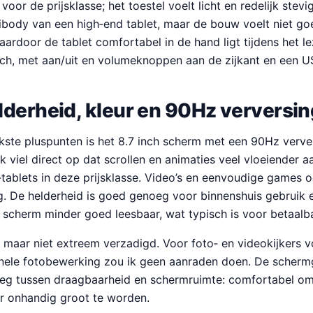
es voor de prijsklasse; het toestel voelt licht en redelijk ste
body van een high‑end tablet, maar de bouw voelt niet g
waardoor de tablet comfortabel in de hand ligt tijdens het le
isch, met aan/uit en volumeknoppen aan de zijkant en een 
derheid, kleur en 90Hz verversin
kste pluspunten is het 8.7 inch scherm met een 90Hz verver
ik viel direct op dat scrollen en animaties veel vloeiender 
ablets in deze prijsklasse. Video’s en eenvoudige games o
g. De helderheid is goed genoeg voor binnenshuis gebruik e
et scherm minder goed leesbaar, wat typisch is voor betaalba
g maar niet extreem verzadigd. Voor foto‑ en videokijkers 
onele fotobewerking zou ik geen aanraden doen. De schermg
weg tussen draagbaarheid en schermruimte: comfortabel om 
r onhandig groot te worden.