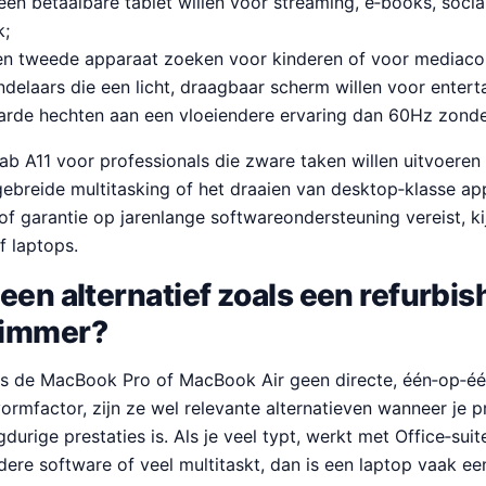
een betaalbare tablet willen voor streaming, e‑books, socia
k;
en tweede apparaat zoeken voor kinderen of voor mediacon
ndelaars die een licht, draagbaar scherm willen voor entert
rde hechten aan een vloeiendere ervaring dan 60Hz zonde
Tab A11 voor professionals die zware taken willen uitvoeren
gebreide multitasking of het draaien van desktop‑klasse ap
of garantie op jarenlange softwareondersteuning vereist, ki
 laptops.
een alternatief zoals een refurbi
limmer?
s de MacBook Pro of MacBook Air geen directe, één‑op‑één 
ormfactor, zijn ze wel relevante alternatieven wanneer je p
gdurige prestaties is. Als je veel typt, werkt met Office‑sui
dere software of veel multitaskt, dan is een laptop vaak ee