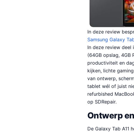
In deze review besp
Samsung Galaxy Tab 
In deze review deel 
(64GB opslag, 4GB RA
productiviteit en da
kijken, lichte gami
van ontwerp, scherm, 
tablet wél of juist 
refurbished MacBook 
op SDRepair.
Ontwerp en
De Galaxy Tab A11 he