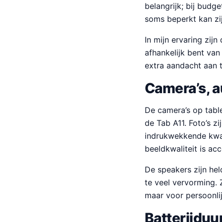
belangrijk; bij budg
soms beperkt kan zij
In mijn ervaring zij
afhankelijk bent van
extra aandacht aan 
Camera’s, a
De camera’s op table
de Tab A11. Foto’s z
indrukwekkende kwali
beeldkwaliteit is ac
De speakers zijn he
te veel vervorming. 
maar voor persoonli
Batterijduu