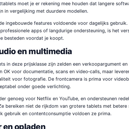
ettablets moet je er rekening mee houden dat langere soft
n in vergelijking met duurdere modellen.
n de ingebouwde features voldoende voor dagelijks gebruik. 
 professionele apps of langdurige ondersteuning, is het ver
te besteden voordat je koopt.
udio en multimedia
ts in deze prijsklasse zijn zelden een verkoopargument en
ijn OK voor documentatie, scans en video‑calls, maar lever
teit voor fotografie. De frontcamera is prima voor videob
ceptabel onder goede verlichting.
lder genoeg voor Netflix en YouTube, en ondersteunen redel
Ze bereiken niet de rijkdom van grotere tablets met betere
jk gebruik en contentconsumptie voldoen ze prima.
r en opladen