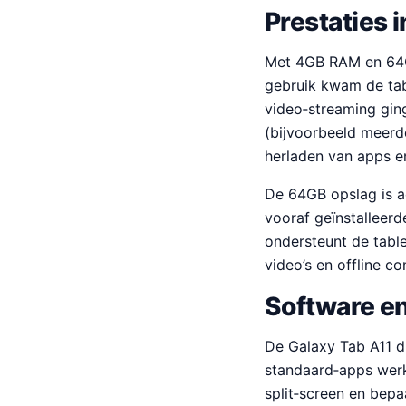
Prestaties 
Met 4GB RAM en 64GB 
gebruik kwam de tab
video‑streaming gin
(bijvoorbeeld meerd
herladen van apps en
De 64GB opslag is a
vooraf geïnstalleerd
ondersteunt de tabl
video’s en offline c
Software e
De Galaxy Tab A11 dr
standaard‑apps werk
split‑screen en bepa