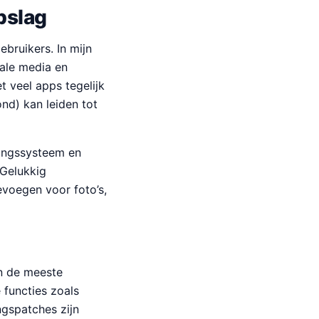
pslag
bruikers. In mijn
ale media en
 veel apps tegelijk
nd) kan leiden tot
ringssysteem en
 Gelukkig
evoegen voor foto’s,
en de meeste
functies zoals
ngspatches zijn