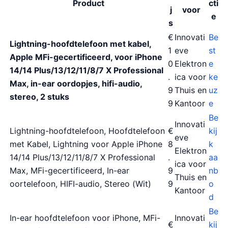
Product
cti
j
voor
e
s
€
Innovati
Be
Lightning-hoofdtelefoon met kabel,
1
eve
st
Apple MFi-gecertificeerd, voor iPhone
0
Elektron
e
14/14 Plus/13/12/11/8/7 X Professional
.
ica voor
ke
Max, in-ear oordopjes, hifi-audio,
9
Thuis en
uz
stereo, 2 stuks
9
Kantoor
e
Be
Innovati
Lightning-hoofdtelefoon, Hoofdtelefoon
€
kij
eve
met Kabel, Lightning voor Apple iPhone
8
k
Elektron
14/14 Plus/13/12/11/8/7 X Professional
.
aa
ica voor
Max, MFi-gecertificeerd, In-ear
9
nb
Thuis en
oortelefoon, HIFI-audio, Stereo (Wit)
9
o
Kantoor
d
Be
In-ear hoofdtelefoon voor iPhone, MFi-
Innovati
€
kij