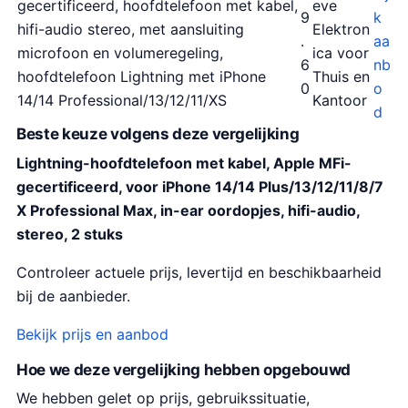
gecertificeerd, hoofdtelefoon met kabel,
eve
9
k
hifi-audio stereo, met aansluiting
Elektron
.
aa
microfoon en volumeregeling,
ica voor
6
nb
hoofdtelefoon Lightning met iPhone
Thuis en
0
o
14/14 Professional/13/12/11/XS
Kantoor
d
Beste keuze volgens deze vergelijking
Lightning-hoofdtelefoon met kabel, Apple MFi-
gecertificeerd, voor iPhone 14/14 Plus/13/12/11/8/7
X Professional Max, in-ear oordopjes, hifi-audio,
stereo, 2 stuks
Controleer actuele prijs, levertijd en beschikbaarheid
bij de aanbieder.
Bekijk prijs en aanbod
Hoe we deze vergelijking hebben opgebouwd
We hebben gelet op prijs, gebruikssituatie,