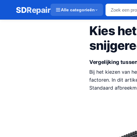
SD
Repair
Alle categorieën
Kies het
snijger
Vergelijking tusse
Bij het kiezen van he
factoren. In dit art
Standaard afbreekme