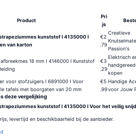
Pri
Product
Best
js
Creatieve
dstrapeziummes kunststof I 4135000 I
€
2
Knutselmate
den van karton
.79
Passion's
Elektrisch e
 afbreekmes 18 mm I 4146000 I Kunststof
€
3
handgereed
leiding
.29
kopen
er voor stofzuigers I 6891000 I Voor
€
5
Handige Ac
alle tafels met boorgaten van 20 mm
.99
voor Jouw 
s deze vergelijking
dstrapeziummes kunststof I 4135000 I Voor het veilig snij
ijs, levertijd en beschikbaarheid bij de aanbieder.
od