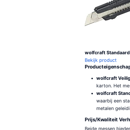
wolfcraft Standaar
Bekijk product
Producteigenschap
wolfcraft Veil
karton. Het mes
wolfcraft Sta
waarbij een sta
metalen geleidi
Prijs/Kwaliteit Ver
Beide messen bieden