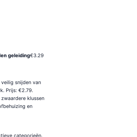
en geleiding
€
3.29
veilig snijden van
. Prijs: €2.79.
r zwaardere klussen
ofbehuizing en
tieve categorieën.