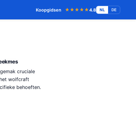
★★★★★
★★★★★
Koopgidsen
4.8
NL
DE
reekmes
ksgemak cruciale
het wolfcraft
ifieke behoeften.