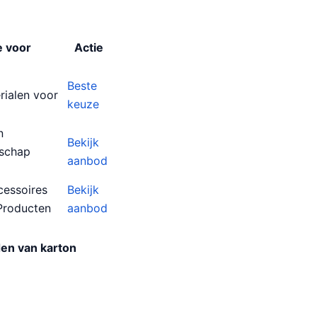
e voor
Actie
Beste
rialen voor
keuze
n
Bekijk
schap
aanbod
cessoires
Bekijk
Producten
aanbod
den van karton