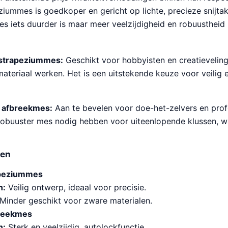
ziummes is goedkoper en gericht op lichte, precieze snijtake
 iets duurder is maar meer veelzijdigheid en robuustheid 
idstrapeziummes:
Geschikt voor hobbyisten en creatieveling
materiaal werken. Het is een uitstekende keuze voor veilig
d afbreekmes:
Aan te bevelen voor doe-het-zelvers en prof
obuuster mes nodig hebben voor uiteenlopende klussen, 
len
apeziummes
n:
Veilig ontwerp, ideaal voor precisie.
Minder geschikt voor zware materialen.
breekmes
n:
Sterk en veelzijdig, autolockfunctie.