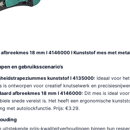
d afbreekmes 18 mm I 4146000 I Kunststof mes met metal
pen en gebruiksscenario’s
igheidstrapeziummes kunststof I 4135000:
Ideaal voor het 
 is ontworpen voor creatief knutselwerk en precisiesnijwerk
ndaard afbreekmes 18 mm I 4146000:
Dit mes is ideal voo
biele snede vereist is. Het heeft een ergonomische kunstst
ng met autolockfunctie. Prijs: €3.29.
houding
 uitstekende prijs-kwaliteitverhoudingen binnen hun respec