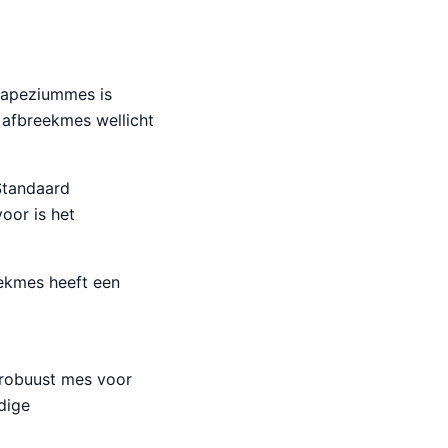
rapeziummes is
 afbreekmes wellicht
Standaard
voor is het
ekmes heeft een
n robuust mes voor
dige