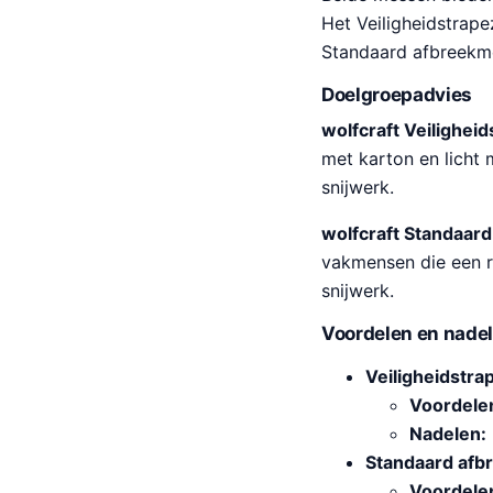
Het Veiligheidstrape
Standaard afbreekmes
Doelgroepadvies
wolfcraft Veilighe
met karton en licht 
snijwerk.
wolfcraft Standaar
vakmensen die een r
snijwerk.
Voordelen en nade
Veiligheidstr
Voordele
Nadelen:
Standaard af
Voordele