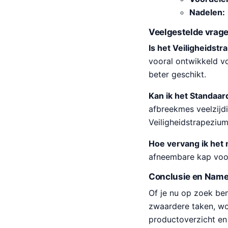
Nadelen:
Veelgestelde vrag
Is het Veiligheidst
vooral ontwikkeld vo
beter geschikt.
Kan ik het Standaa
afbreekmes veelzijdi
Veiligheidstrapeziu
Hoe vervang ik het
afneembare kap voor
Conclusie en Name
Of je nu op zoek ben
zwaardere taken, wol
productoverzicht en 