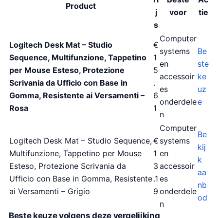
Product
j
voor
tie
s
Computer
Logitech Desk Mat – Studio
€
systems
Be
Sequence, Multifunzione, Tappetino
1
en
ste
per Mouse Esteso, Protezione
5
accessoir
ke
Scrivania da Ufficio con Base in
.
es
uz
Gomma, Resistente ai Versamenti –
6
onderdele
e
Rosa
1
n
Computer
Be
Logitech Desk Mat – Studio Sequence,
€
systems
kij
Multifunzione, Tappetino per Mouse
1
en
k
Esteso, Protezione Scrivania da
3
accessoir
aa
Ufficio con Base in Gomma, Resistente
.1
es
nb
ai Versamenti – Grigio
9
onderdele
od
n
Beste keuze volgens deze vergelijking