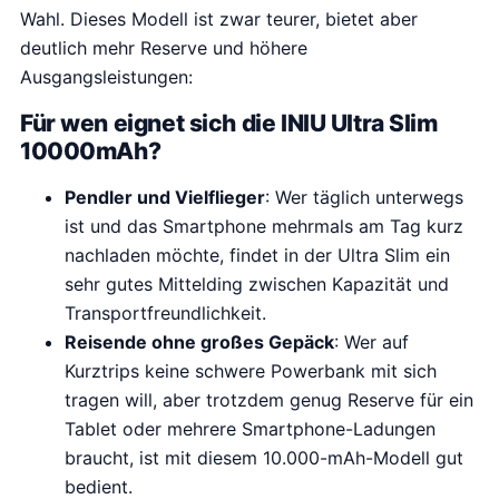
Wahl. Dieses Modell ist zwar teurer, bietet aber
j
.
deutlich mehr Reserve und höhere
s
7
Ausgangsleistungen:
w
9
a
.
Für wen eignet sich die INIU Ultra Slim
s
10000mAh?
:
Pendler und Vielflieger
: Wer täglich unterwegs
€
ist und das Smartphone mehrmals am Tag kurz
2
nachladen möchte, findet in der Ultra Slim ein
9
sehr gutes Mittelding zwischen Kapazität und
.
Transportfreundlichkeit.
9
Reisende ohne großes Gepäck
: Wer auf
9
Kurztrips keine schwere Powerbank mit sich
.
tragen will, aber trotzdem genug Reserve für ein
Tablet oder mehrere Smartphone-Ladungen
braucht, ist mit diesem 10.000-mAh-Modell gut
bedient.