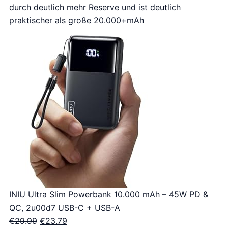
durch deutlich mehr Reserve und ist deutlich
praktischer als große 20.000+mAh
INIU Ultra Slim Powerbank 10.000 mAh – 45W PD &
QC, 2u00d7 USB-C + USB-A
O
H
€
29.99
€
23.79