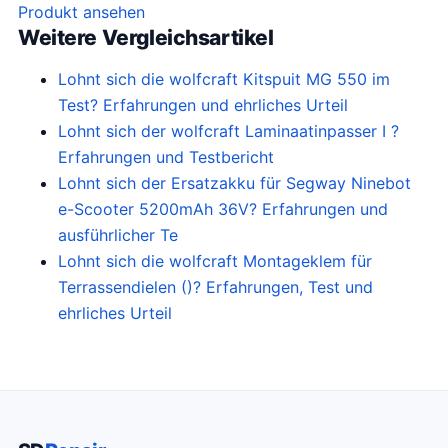
o
u
Produkt ansehen
Weitere Vergleichsartikel
r
i
s
d
Lohnt sich die wolfcraft Kitspuit MG 550 im
p
i
Test? Erfahrungen und ehrliches Urteil
r
g
Lohnt sich der wolfcraft Laminaatinpasser I ?
o
e
Erfahrungen und Testbericht
n
p
Lohnt sich der Ersatzakku für Segway Ninebot
k
r
e-Scooter 5200mAh 36V? Erfahrungen und
e
i
ausführlicher Te
l
j
Lohnt sich die wolfcraft Montageklem für
i
s
Terrassendielen ()? Erfahrungen, Test und
j
i
ehrliches Urteil
k
s
e
:
p
€
r
2
i
3