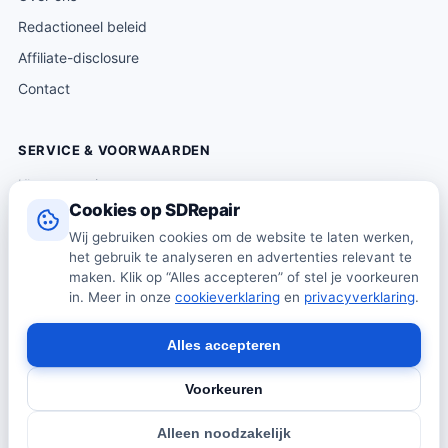
Redactioneel beleid
Affiliate-disclosure
Contact
SERVICE & VOORWAARDEN
Klantenservice
Cookies op SDRepair
Verzending & levering
Wij gebruiken cookies om de website te laten werken,
Retourneren
het gebruik te analyseren en advertenties relevant te
Algemene voorwaarden
maken. Klik op “Alles accepteren” of stel je voorkeuren
in. Meer in onze
cookieverklaring
en
privacyverklaring
.
Privacybeleid
Cookiebeleid
Alles accepteren
Voorkeuren
© 2026 SDRepair · Onafhankelijk vergelijkingsplatform · Wij
Alleen noodzakelijk
verkopen zelf geen producten · Alle prijzen onder voorbehoud.