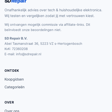
SD
Repair
j
.
s
7
Onafhankelijk advies over tech & huishoudelijke elektronica.
w
9
Wij testen en vergelijken zodat jij met vertrouwen kiest.
a
.
Wij ontvangen mogelijk commissie via affiliate-links. Dit
s
beïnvloedt onze beoordelingen niet.
:
SD Repair B.V.
€
Abel Tasmanstraat 36, 5223 VZ s-Hertogenbosch
2
KvK: 72360208
9
E-mail:
info@sdrepair.nl
.
9
ONTDEK
9
.
Koopgidsen
Categorieën
OVER
Over ons