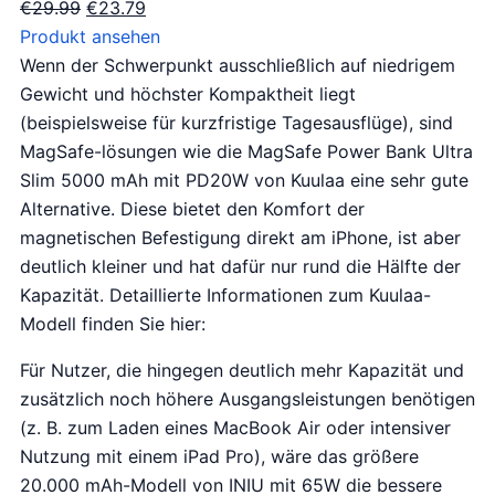
O
H
€
29.99
€
23.79
o
u
Produkt ansehen
r
i
Wenn der Schwerpunkt ausschließlich auf niedrigem
s
d
Gewicht und höchster Kompaktheit liegt
p
i
(beispielsweise für kurzfristige Tagesausflüge), sind
r
g
MagSafe-lösungen wie die MagSafe Power Bank Ultra
o
e
Slim 5000 mAh mit PD20W von Kuulaa eine sehr gute
n
p
Alternative. Diese bietet den Komfort der
k
r
magnetischen Befestigung direkt am iPhone, ist aber
e
i
deutlich kleiner und hat dafür nur rund die Hälfte der
l
j
Kapazität. Detaillierte Informationen zum Kuulaa-
i
s
Modell finden Sie hier:
j
i
Für Nutzer, die hingegen deutlich mehr Kapazität und
k
s
zusätzlich noch höhere Ausgangsleistungen benötigen
e
:
(z. B. zum Laden eines MacBook Air oder intensiver
p
€
Nutzung mit einem iPad Pro), wäre das größere
r
2
20.000 mAh-Modell von INIU mit 65W die bessere
i
3