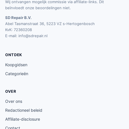
Wij ontvangen mogelijk commissie via affiliate-links. Dit
s
beïnvloedt onze beoordelingen niet.
:
SD Repair B.V.
€
Abel Tasmanstraat 36, 5223 VZ s-Hertogenbosch
2
KvK: 72360208
7
E-mail:
info@sdrepair.nl
.
9
ONTDEK
5
.
Koopgidsen
Categorieën
OVER
Over ons
Redactioneel beleid
Affiliate-disclosure
Contact