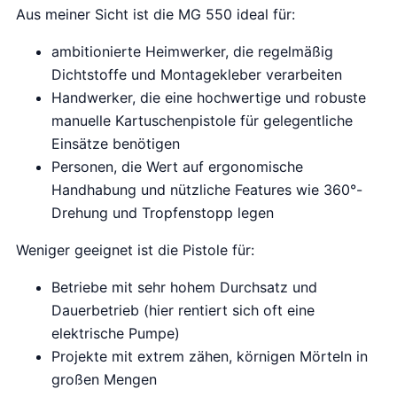
p
i
Aus meiner Sicht ist die MG 550 ideal für:
r
g
ambitionierte Heimwerker, die regelmäßig
o
e
Dichtstoffe und Montagekleber verarbeiten
n
p
Handwerker, die eine hochwertige und robuste
k
r
manuelle Kartuschenpistole für gelegentliche
e
i
Einsätze benötigen
l
j
Personen, die Wert auf ergonomische
i
s
Handhabung und nützliche Features wie 360°-
j
i
Drehung und Tropfenstopp legen
k
s
e
:
Weniger geeignet ist die Pistole für:
p
€
r
2
Betriebe mit sehr hohem Durchsatz und
i
4
Dauerbetrieb (hier rentiert sich oft eine
j
.
elektrische Pumpe)
s
2
Projekte mit extrem zähen, körnigen Mörteln in
w
4
großen Mengen