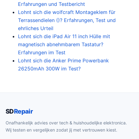
Erfahrungen und Testbericht
r
g
Lohnt sich die wolfcraft Montageklem für
o
e
Terrassendielen ()? Erfahrungen, Test und
n
p
ehrliches Urteil
k
r
Lohnt sich die iPad Air 11 inch Hülle mit
e
i
magnetisch abnehmbarem Tastatur?
l
j
Erfahrungen im Test
i
s
Lohnt sich die Anker Prime Powerbank
j
i
26250mAh 300W im Test?
k
s
e
:
p
€
r
2
i
4
SD
Repair
j
.
s
2
Onafhankelijk advies over tech & huishoudelijke elektronica.
w
4
Wij testen en vergelijken zodat jij met vertrouwen kiest.
a
.