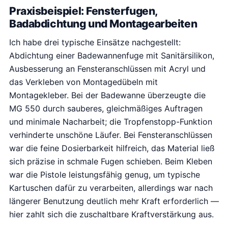
a
.
Praxisbeispiel: Fensterfugen,
s
Badabdichtung und Montagearbeiten
:
€
Ich habe drei typische Einsätze nachgestellt:
2
Abdichtung einer Badewannenfuge mit Sanitärsilikon,
7
Ausbesserung an Fensteranschlüssen mit Acryl und
.
das Verkleben von Montagedübeln mit
9
Montagekleber. Bei der Badewanne überzeugte die
5
MG 550 durch sauberes, gleichmäßiges Auftragen
.
und minimale Nacharbeit; die Tropfenstopp-Funktion
verhinderte unschöne Läufer. Bei Fensteranschlüssen
war die feine Dosierbarkeit hilfreich, das Material ließ
sich präzise in schmale Fugen schieben. Beim Kleben
war die Pistole leistungsfähig genug, um typische
Kartuschen dafür zu verarbeiten, allerdings war nach
längerer Benutzung deutlich mehr Kraft erforderlich —
hier zahlt sich die zuschaltbare Kraftverstärkung aus.