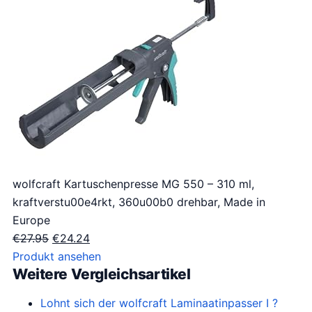
wolfcraft Kartuschenpresse MG 550 – 310 ml,
kraftverstu00e4rkt, 360u00b0 drehbar, Made in
Europe
O
H
€
27.95
€
24.24
o
u
Produkt ansehen
Weitere Vergleichsartikel
r
i
s
d
Lohnt sich der wolfcraft Laminaatinpasser I ?
p
i