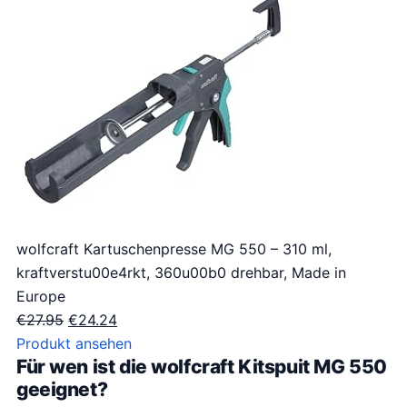
wolfcraft Kartuschenpresse MG 550 – 310 ml,
kraftverstu00e4rkt, 360u00b0 drehbar, Made in
Europe
O
H
€
27.95
€
24.24
o
u
Produkt ansehen
Für wen ist die wolfcraft Kitspuit MG 550
r
i
geeignet?
s
d