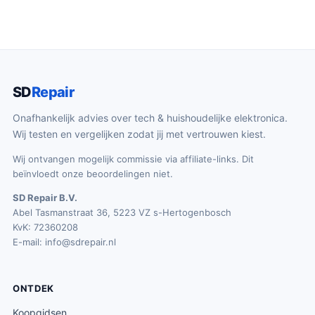
j
i
s
.
k
s
:
e
:
€
p
€
5
r
2
8
SD
Repair
i
0
4
j
2
.
Onafhankelijk advies over tech & huishoudelijke elektronica.
s
.
Wij testen en vergelijken zodat jij met vertrouwen kiest.
4
w
3
3
Wij ontvangen mogelijk commissie via affiliate-links. Dit
a
4
.
beïnvloedt onze beoordelingen niet.
s
.
SD Repair B.V.
:
Abel Tasmanstraat 36, 5223 VZ s-Hertogenbosch
€
KvK: 72360208
2
E-mail:
info@sdrepair.nl
9
9
ONTDEK
.
Koopgidsen
9