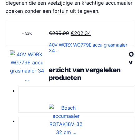
diegenen die een veelzijdige en krachtige accumaaier
s
.
zoeken zonder een fortuin uit te geven.
w
0
a
0
s
.
O
H
€
299.99
€
202.34
– 33%
:
o
u
€
40V WORX WG779E accu grasmaaier
r
i
34 …
5
O
s
d
8
v
p
i
4
erzicht van vergeleken
r
g
.
producten
o
e
4
n
p
3
k
r
.
e
i
l
j
i
s
j
i
k
s