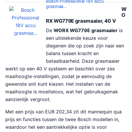
Bosch Professional 18V accu
r
i
grasmaa…
W
s
d
O
p
i
RX WG779E grasmaaier, 40 V
r
g
De
WORX WG779E grasmaaier
is
o
e
een uitstekende keuze voor
n
p
diegenen die op zoek zijn naar een
k
r
balans tussen kracht en
e
i
betaalbaarheid. Deze grasmaaier
l
j
werkt op een 40 V systeem en beschikt over zes
i
s
maaihoogte-instellingen, zodat je eenvoudig de
j
i
gewenste snit kunt kiezen. Het instellen van de
k
s
maaihoogte is moeiteloos, wat het gebruiksgemak
e
:
aanzienlijk vergroot.
p
€
Met een prijs van EUR 202,34 zit dit mannequin qua
r
3
prijs en functies tussen de twee Bosch modellen in,
i
8
waardoor het een aantrekkelijke optie is voor
j
9