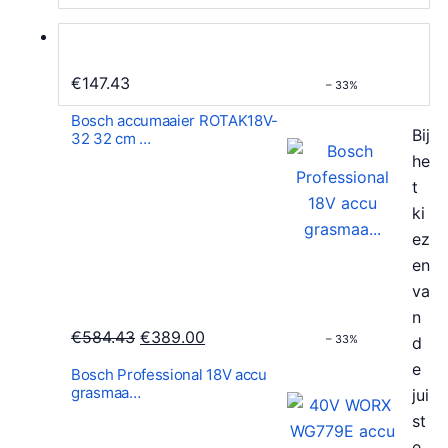
e
:
p
€
r
2
€
147.43
– 33%
i
0
Bosch accumaaier ROTAK18V-
j
2
Bij
32 32 cm …
s
.
he
w
3
t
a
4
ki
s
.
ez
:
en
€
va
2
n
9
O
H
€
584.43
€
389.00
– 33%
d
9
o
u
e
Bosch Professional 18V accu
.
r
i
grasmaa…
jui
9
s
d
st
9
p
i
e