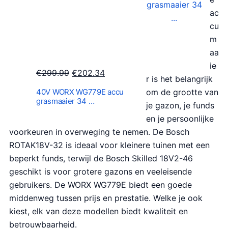
.
r
g
ac
o
e
cu
n
p
m
k
r
aa
e
i
ie
O
H
€
299.99
€
202.34
l
j
r is het belangrijk
o
u
i
s
40V WORX WG779E accu
om de grootte van
r
i
grasmaaier 34 …
j
i
je gazon, je funds
s
d
k
s
en je persoonlijke
p
i
e
:
voorkeuren in overweging te nemen. De Bosch
r
g
p
€
ROTAK18V-32 is ideaal voor kleinere tuinen met een
o
e
r
3
beperkt funds, terwijl de Bosch Skilled 18V2-46
n
p
i
8
geschikt is voor grotere gazons en veeleisende
k
r
j
9
gebruikers. De WORX WG779E biedt een goede
e
i
s
.
middenweg tussen prijs en prestatie. Welke je ook
l
j
w
0
kiest, elk van deze modellen biedt kwaliteit en
i
s
a
0
betrouwbaarheid.