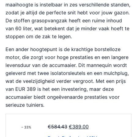
maaihoogte is instelbaar in zes verschillende standen,
zodat je altijd de perfecte snit hebt voor jouw gazon.
De stoffen grasopvangzak heeft een ruime inhoud
van 60 liter, wat betekent dat je minder vaak hoeft te
stoppen om de zak te legen.
Een ander hoogtepunt is de krachtige borstelloze
motor, die zorgt voor hoge prestaties en een langere
levensduur van de accumaaier. Dit mannequin wordt
geleverd met twee isolatorsleutels en een mulchplug,
wat de veelzijdigheid verder vergroot. Met een prijs
van EUR 389 is het een investering, maar deze
accumaaier biedt ongeëvenaarde prestaties voor
serieuze tuiniers.
O
H
€
584.43
€
389.00
– 33%
o
u