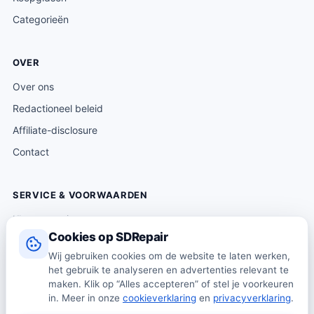
9
Categorieën
.
OVER
Over ons
Redactioneel beleid
Affiliate-disclosure
Contact
SERVICE & VOORWAARDEN
Klantenservice
Cookies op SDRepair
Verzending & levering
Wij gebruiken cookies om de website te laten werken,
Retourneren
het gebruik te analyseren en advertenties relevant te
Algemene voorwaarden
maken. Klik op “Alles accepteren” of stel je voorkeuren
in. Meer in onze
cookieverklaring
en
privacyverklaring
.
Privacybeleid