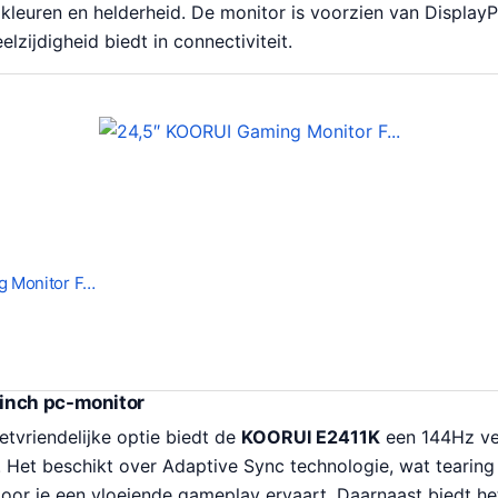
kleuren en helderheid. De monitor is voorzien van DisplayP
elzijdigheid biedt in connectiviteit.
g Monitor F…
inch pc-monitor
tvriendelijke optie biedt de
KOORUI E2411K
een 144Hz ve
Het beschikt over Adaptive Sync technologie, wat tearing 
oor je een vloeiende gameplay ervaart. Daarnaast biedt he