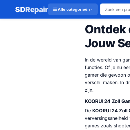
SD
Repair
Alle categorieën
Ontdek 
Jouw S
In de wereld van gam
functies. Of je nu e
gamer die gewoon op
verschil maken. In d
zijn.
KOORUI 24 Zoll Ga
De
KOORUI 24 Zoll 
verversingssnelheid 
games zoals shooter