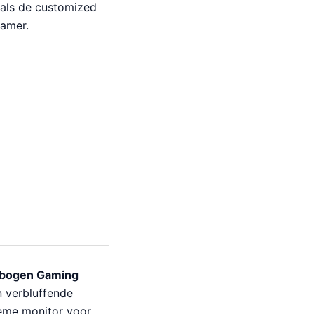
zoals de customized
gamer.
bogen Gaming
 verbluffende
ieme monitor voor