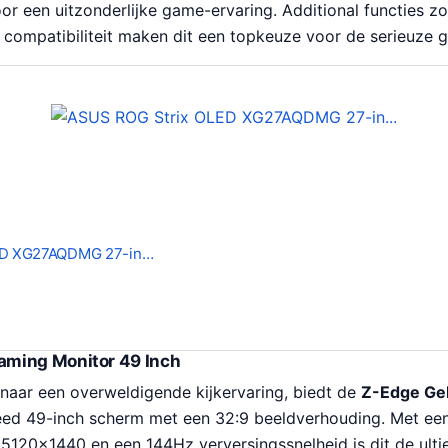
oor een uitzonderlijke game-ervaring. Additional functies 
compatibiliteit maken dit een topkeuze voor de serieuze 
ED XG27AQDMG 27-in…
ming Monitor 49 Inch
 naar een overweldigende kijkervaring, biedt de
Z-Edge Ge
eed 49-inch scherm met een 32:9 beeldverhouding. Met een
5120×1440 en een 144Hz verversingssnelheid is dit de ult