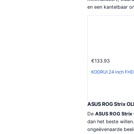
en een kantelbaar on
€
133.93
KOORUI 24 inch FHD
ASUS ROG Strix O
De
ASUS ROG Stri
dan het beste wille
ongeëvenaarde beeld