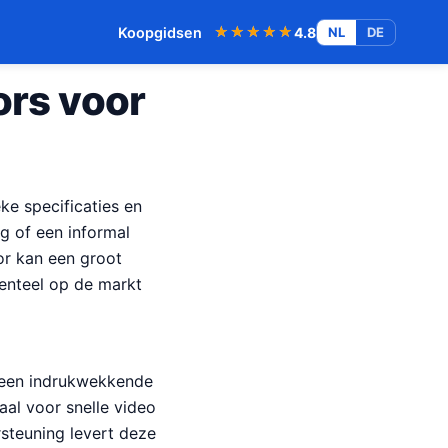
★★★★★
★★★★★
Koopgidsen
4.8
NL
DE
rs voor
ke specificaties en
ng of een informal
or kan een groot
menteel op de markt
t een indrukwekkende
aal voor snelle video
steuning levert deze