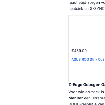
reactietijd zorgen v
heatsink en G-SYNC 
€
459.00
ASUS ROG Strix OL
Z-Edge Gebogen Ga
Voor wie op zoek is
Monitor
een ultrabr
DQHD-resolutie van 