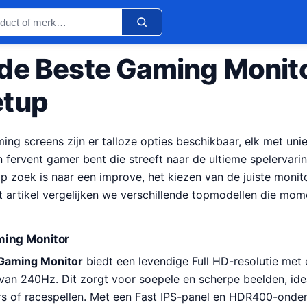
de Beste Gaming Monito
etup
ing screens zijn er talloze opties beschikbaar, elk met unie
en fervent gamer bent die streeft naar de ultieme spelervari
 zoek is naar een improve, het kiezen van de juiste monit
it artikel vergelijken we verschillende topmodellen die mo
ming Monitor
Gaming Monitor
biedt een levendige Full HD-resolutie me
van 240Hz. Dit zorgt voor soepele en scherpe beelden, ide
s of racespellen. Met een Fast IPS-panel en HDR400-onder