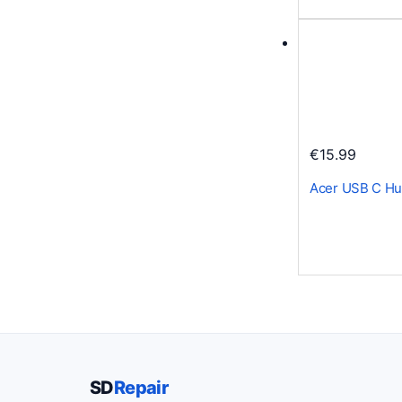
r
i
j
s
w
a
s
€
15.99
:
Acer USB C Hu
€
4
9
.
9
9
.
SD
Repair