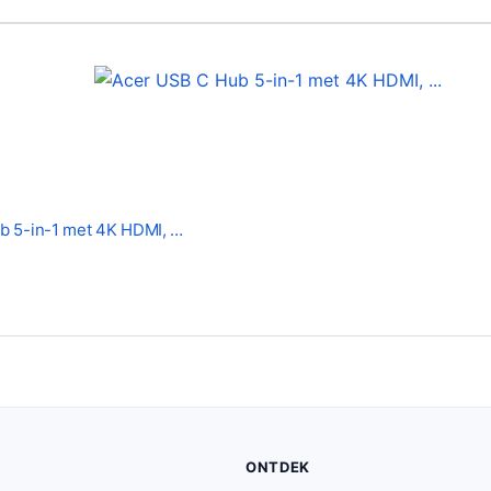
3
5
.
4
4
.
b 5-in-1 met 4K HDMI, …
ONTDEK