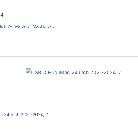
H
44
u
ub 7-in-2 voor MacBook…
i
d
i
g
e
p
r
i
j
s
i
c 24 inch 2021-2024, 7…
s
:
€