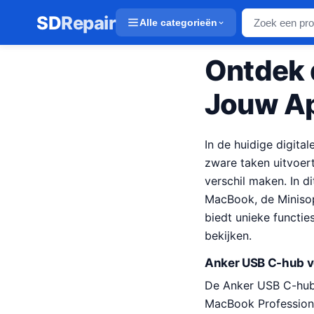
SD
Repair
Alle categorieën
Ontdek 
Jouw A
In de huidige digital
zware taken uitvoert
verschil maken. In 
MacBook, de Minisop
biedt unieke functie
bekijken.
Anker USB C-hub 
De Anker USB C-hub
MacBook Professiona