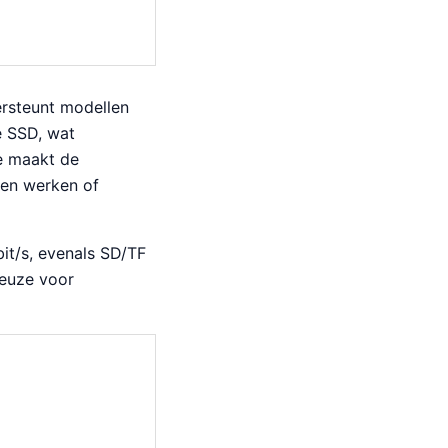
ersteunt modellen
e SSD, wat
ie maakt de
den werken of
it/s, evenals SD/TF
keuze voor