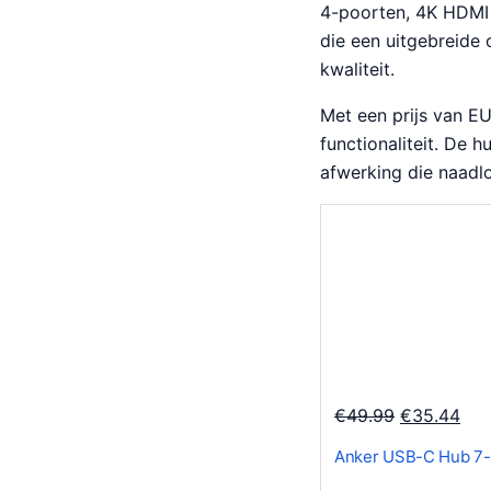
4-poorten, 4K HDMI 
die een uitgebreide
kwaliteit.
Met een prijs van E
functionaliteit. De 
afwerking die naadlo
O
H
€
49.99
€
35.44
o
u
Anker USB-C Hub 7-
r
i