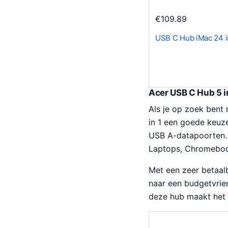
w
4
a
.
€
109.89
s
USB C Hub iMac 24 i
:
€
4
9
Acer USB C Hub 5 i
.
9
Als je op zoek bent
9
in 1 een goede keuz
.
USB A-datapoorten. 
Laptops, Chromebook
Met een zeer betaalb
naar een budgetvrien
deze hub maakt het 