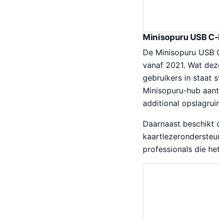
s
d
p
i
r
g
Minisopuru USB C-
o
e
De Minisopuru USB C
n
p
vanaf 2021. Wat dez
k
r
gebruikers in staat 
e
i
Minisopuru-hub aant
l
j
additional opslagru
i
s
j
i
Daarnaast beschikt 
k
s
kaartlezerondersteun
e
:
professionals die he
p
€
r
3
i
5
j
.
s
4