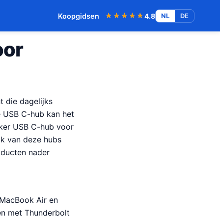
★★★★★
★★★★★
Koopgidsen
4.8
NL
DE
oor
t die dagelijks
ste USB C-hub kan het
Anker USB C-hub voor
lk van deze hubs
roducten nader
 MacBook Air en
gen met Thunderbolt