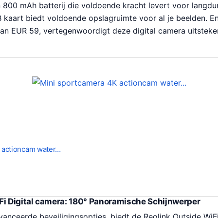
en 800 mAh batterij die voldoende kracht levert voor langd
kaart biedt voldoende opslagruimte voor al je beelden. E
s van EUR 59, vertegenwoordigt deze digital camera uitstek
 actioncam water…
Fi Digital camera: 180° Panoramische Schijnwerper
anceerde beveiligingsopties, biedt de Reolink Outside WiF