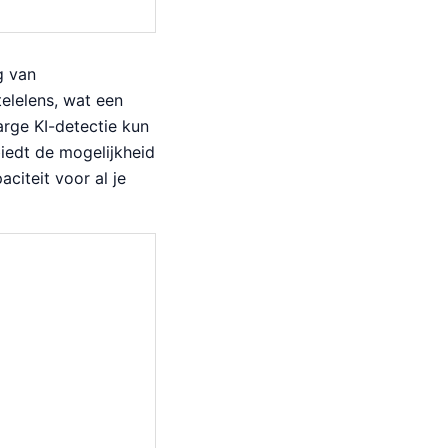
g van
elelens, wat een
arge KI-detectie kun
iedt de mogelijkheid
iteit voor al je