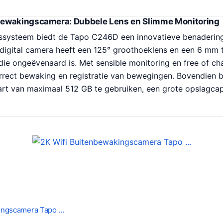
ewakingscamera: Dubbele Lens en Slimme Monitoring
nssysteem biedt de Tapo C246D een innovatieve benaderin
digital camera heeft een 125° groothoeklens en een 6 mm t
 die ongeëvenaard is. Met sensible monitoring en free of ch
rrect bewaking en registratie van bewegingen. Bovendien b
t van maximaal 512 GB te gebruiken, een grote opslagcapac
kingscamera Tapo …