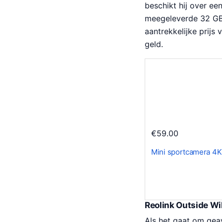
beschikt hij over e
meegeleverde 32 GB 
aantrekkelijke prij
geld.
€
59.00
Mini sportcamera 4K
Reolink Outside Wi
Als het gaat om geav