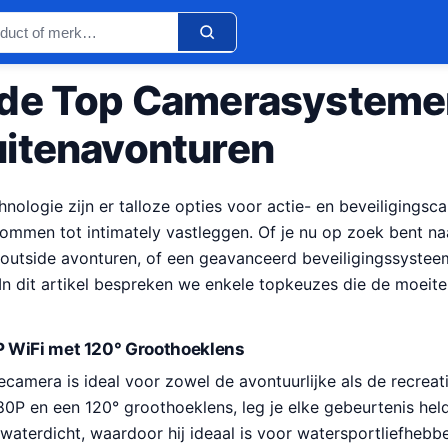
de Top Camerasysteme
itenavonturen
hnologie zijn er talloze opties voor actie- en beveiligingsc
ommen tot intimately vastleggen. Of je nu op zoek bent na
outside avonturen, of een geavanceerd beveiligingssysteem 
 In dit artikel bespreken we enkele topkeuzes die de moeit
 WiFi met 120° Groothoeklens
amera is ideal voor zowel de avontuurlijke als de recreat
80P en een 120° groothoeklens, leg je elke gebeurtenis hel
 waterdicht, waardoor hij ideaal is voor watersportliefhebb