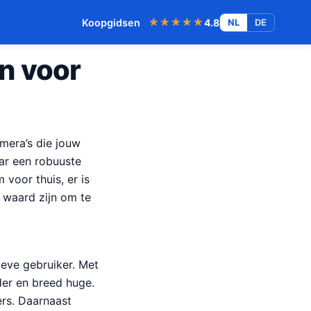
★★★★★
★★★★★
Koopgidsen
4.8
NL
DE
n voor
amera’s die jouw
ar een robuuste
voor thuis, er is
e waard zijn om te
ieve gebruiker. Met
der en breed huge.
ers. Daarnaast