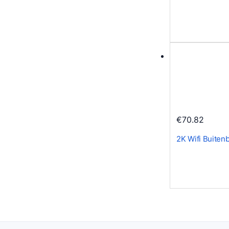
€
70.82
2K Wifi Buite