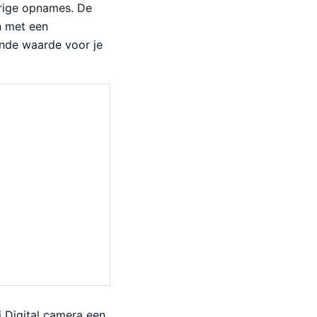
urige opnames. De
n met een
ende waarde voor je
i Digital camera een