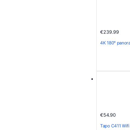
€
239.99
4K 180° panor
€
54.90
Tapo C411 Wif