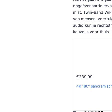
ongeëvenaarde ervar
mist. Twin-Band WiFi
van mensen, voertuig
audio kun je rechts
keuze is voor thuis-
€
239.99
4K 180° panoramisch