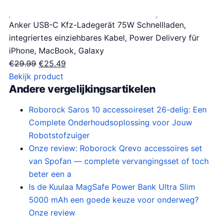
Anker USB-C Kfz-Ladegerät 75W Schnellladen,
integriertes einziehbares Kabel, Power Delivery für
iPhone, MacBook, Galaxy
O
H
€
29.99
€
25.49
o
u
Bekijk product
Andere vergelijkingsartikelen
r
i
s
d
Roborock Saros 10 accessoireset 26-delig: Een
p
i
Complete Onderhoudsoplossing voor Jouw
r
g
Robotstofzuiger
o
e
Onze review: Roborock Qrevo accessoires set
n
p
van Spofan — complete vervangingsset of toch
k
r
beter een a
e
i
Is de Kuulaa MagSafe Power Bank Ultra Slim
l
j
5000 mAh een goede keuze voor onderweg?
i
s
Onze review
j
i