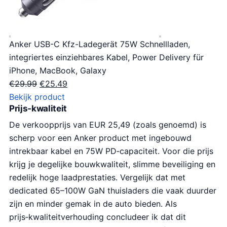
Anker USB-C Kfz-Ladegerät 75W Schnellladen,
integriertes einziehbares Kabel, Power Delivery für
iPhone, MacBook, Galaxy
O
H
€
29.99
€
25.49
o
u
Bekijk product
Prijs‑kwaliteit
r
i
s
d
De verkoopprijs van EUR 25,49 (zoals genoemd) is
p
i
scherp voor een Anker product met ingebouwd
r
g
intrekbaar kabel en 75W PD‑capaciteit. Voor die prijs
o
e
krijg je degelijke bouwkwaliteit, slimme beveiliging en
n
p
redelijk hoge laadprestaties. Vergelijk dat met
k
r
dedicated 65–100W GaN thuisladers die vaak duurder
e
i
zijn en minder gemak in de auto bieden. Als
l
j
prijs‑kwaliteitverhouding concludeer ik dat dit