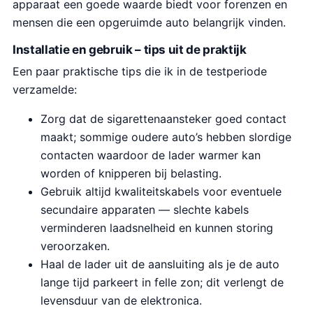
i
s
apparaat een goede waarde biedt voor forenzen en
j
i
mensen die een opgeruimde auto belangrijk vinden.
k
s
Installatie en gebruik – tips uit de praktijk
e
:
Een paar praktische tips die ik in de testperiode
p
€
verzamelde:
r
2
i
5
Zorg dat de sigarettenaansteker goed contact
j
.
maakt; sommige oudere auto’s hebben slordige
s
4
contacten waardoor de lader warmer kan
w
9
worden of knipperen bij belasting.
a
.
Gebruik altijd kwaliteitskabels voor eventuele
s
secundaire apparaten — slechte kabels
:
verminderen laadsnelheid en kunnen storing
€
veroorzaken.
2
Haal de lader uit de aansluiting als je de auto
9
lange tijd parkeert in felle zon; dit verlengt de
.
levensduur van de elektronica.
9