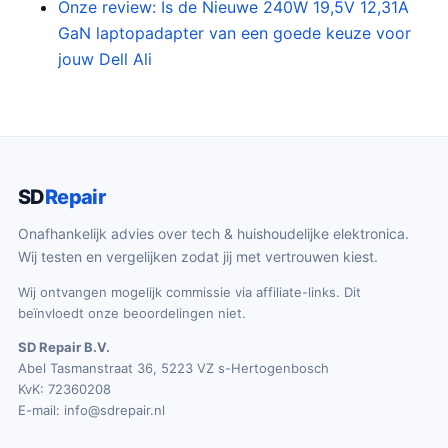
Onze review: Is de Nieuwe 240W 19,5V 12,31A
k
s
GaN laptopadapter van een goede keuze voor
e
:
jouw Dell Ali
p
€
r
2
i
5
j
.
s
4
SD
Repair
w
9
a
.
Onafhankelijk advies over tech & huishoudelijke elektronica.
s
Wij testen en vergelijken zodat jij met vertrouwen kiest.
:
Wij ontvangen mogelijk commissie via affiliate-links. Dit
€
beïnvloedt onze beoordelingen niet.
2
SD Repair B.V.
9
Abel Tasmanstraat 36, 5223 VZ s-Hertogenbosch
.
KvK: 72360208
9
E-mail:
info@sdrepair.nl
9