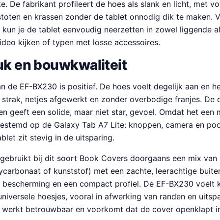
e. De fabrikant profileert de hoes als slank en licht, met v
toten en krassen zonder de tablet onnodig dik te maken. 
kun je de tablet eenvoudig neerzetten in zowel liggende al
ideo kijken of typen met losse accessoires.
uk en bouwkwaliteit
an de EF-BX230 is positief. De hoes voelt degelijk aan en h
strak, netjes afgewerkt en zonder overbodige franjes. De c
 geeft een solide, maar niet star, gevoel. Omdat het een m
estemd op de Galaxy Tab A7 Lite: knoppen, camera en poo
blet zit stevig in de uitsparing.
gebruikt bij dit soort Book Covers doorgaans een mix van
ycarbonaat of kunststof) met een zachte, leerachtige buite
 bescherming en een compact profiel. De EF-BX230 voelt kw
iversele hoesjes, vooral in afwerking van randen en uitsp
g werkt betrouwbaar en voorkomt dat de cover openklapt in