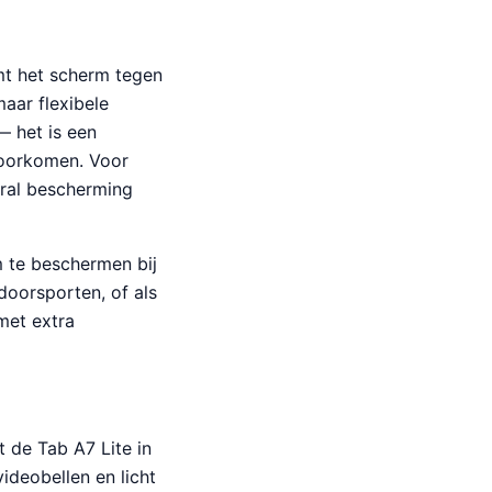
rmt het scherm tegen
aar flexibele
— het is een
voorkomen. Voor
oral bescherming
 te beschermen bij
doorsporten, of als
met extra
 de Tab A7 Lite in
ideobellen en licht