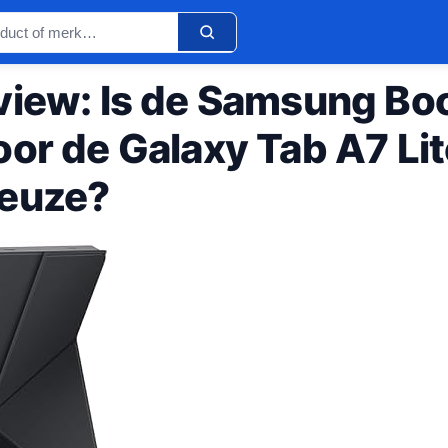
view: Is de Samsung Bo
oor de Galaxy Tab A7 Li
euze?