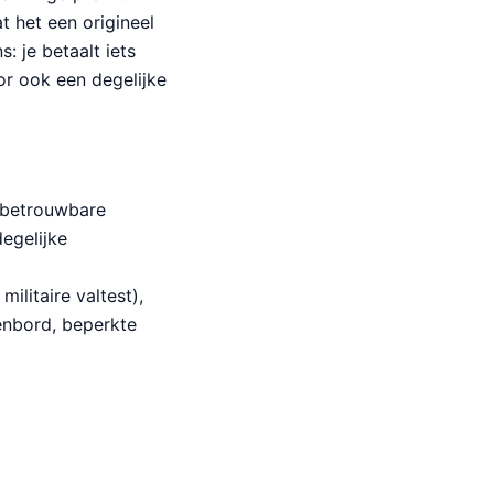
t het een origineel
: je betaalt iets
r ook een degelijke
, betrouwbare
egelijke
litaire valtest),
enbord, beperkte