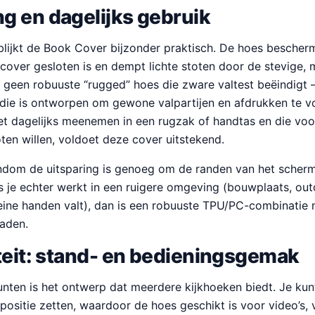
g en dagelijks gebruik
 blijkt de Book Cover bijzonder praktisch. De hoes besche
over gesloten is en dempt lichte stoten door de stevige, m
is geen robuuste “rugged” hoes die zware valtest beëindigt 
die is ontworpen om gewone valpartijen en afdrukken te 
et dagelijks meenemen in een rugzak of handtas en die vo
ten willen, voldoet deze cover uitstekend.
ndom de uitsparing is genoeg om de randen van het scherm
Als je echter werkt in een ruigere omgeving (bouwplaats, out
leine handen valt), dan is een robuuste TPU/PC-combinatie 
raden.
teit: stand- en bedieningsgemak
nten is het ontwerp dat meerdere kijkhoeken biedt. Je kunt
positie zetten, waardoor de hoes geschikt is voor video’s, v