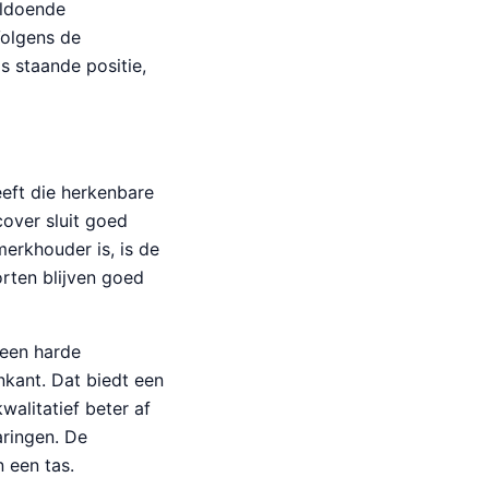
oldoende
Volgens de
s staande positie,
eeft die herkenbare
over sluit goed
erkhouder is, is de
rten blijven goed
 een harde
nkant. Dat biedt een
alitatief beter af
aringen. De
 een tas.