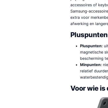
accessoires of keybo
Samsung-accessoire is
extra voor merkenbe
afwerking en langere
Pluspunten
Pluspunten:
ui
magnetische sl
bescherming te
Minpunten:
nie
relatief duurd
waterbestendig
Voor wie is