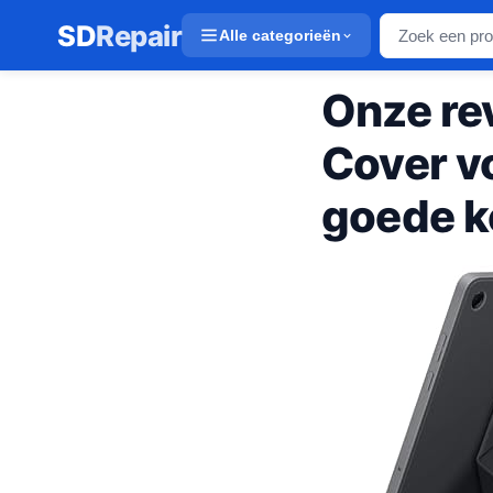
SD
Repair
Alle categorieën
Onze re
Cover v
goede k