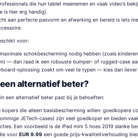
rofessionals die hun tablet meenemen en vaak video’s bekij
e is hier erg handig).
ht aan perfecte pasvorm en afwerking en bereid is iets me
ccessoire.
schikt voor:
 maximale schokbescherming nodig hebben (zoals kinderen
len) — dan raad ik een robuuste bumper- of rugged-case aa
eyboard-oplossing zoekt om veel te typen — kies dan lieve
een alternatief beter?
rin een alternatief beter past bij je behoeften:
kopers die alleen basisbescherming willen: goedkopere c
 sommige JETech-cases) zijn veel goedkoper en bieden vaa
cties. Een voorbeeld is de iPad mini 5 hoes 2019 slanke 
die voor
EUR 9.99
een goede prijs-kwaliteitverhouding bied