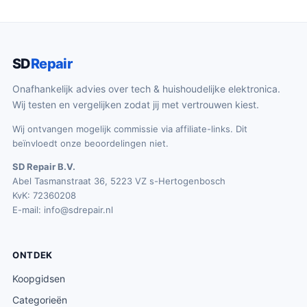
i
9
j
.
s
9
SD
Repair
w
9
a
.
Onafhankelijk advies over tech & huishoudelijke elektronica.
s
Wij testen en vergelijken zodat jij met vertrouwen kiest.
:
Wij ontvangen mogelijk commissie via affiliate-links. Dit
€
beïnvloedt onze beoordelingen niet.
1
SD Repair B.V.
0
Abel Tasmanstraat 36, 5223 VZ s-Hertogenbosch
1
KvK: 72360208
E-mail:
info@sdrepair.nl
.
6
7
ONTDEK
.
Koopgidsen
Categorieën