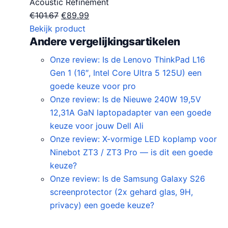
Acoustic Refinement
O
H
€
101.67
€
89.99
o
u
Bekijk product
Andere vergelijkingsartikelen
r
i
s
d
Onze review: Is de Lenovo ThinkPad L16
p
i
Gen 1 (16″, Intel Core Ultra 5 125U) een
r
g
goede keuze voor pro
o
e
Onze review: Is de Nieuwe 240W 19,5V
n
p
12,31A GaN laptopadapter van een goede
k
r
keuze voor jouw Dell Ali
e
i
Onze review: X-vormige LED koplamp voor
l
j
Ninebot ZT3 / ZT3 Pro — is dit een goede
i
s
keuze?
j
i
Onze review: Is de Samsung Galaxy S26
k
s
screenprotector (2x gehard glas, 9H,
e
:
privacy) een goede keuze?
p
€
r
8