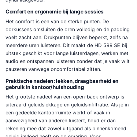
e
:
Comfort en ergonomie bij lange sessies
p
€
Het comfort is een van de sterke punten. De
r
8
oorkussens omsluiten de oren volledig en de padding
i
9
voelt zacht aan. Drukpunten blijven beperkt, zelfs na
j
.
meerdere uren luisteren. Dit maakt de HD 599 SE bij
s
9
uitstek geschikt voor lange luisterdagen, werken met
w
9
audio en ontspannen luisteren zonder dat je vaak wilt
a
.
pauzeren vanwege oncomfortabel zitten.
s
:
Praktische nadelen: lekken, draagbaarheid en
€
gebruik in kantoor/huishouding
1
Het grootste nadeel van een open-back ontwerp is
0
uiteraard geluidslekkage en geluidsinfiltratie. Als je in
1
een gedeelde kantoorruimte werkt of vaak in
.
aanwezigheid van anderen luistert, houd er dan
6
rekening mee dat zowel uitgaand als binnenkomend
7
geluid invloed heeft op de ervaring. Voor