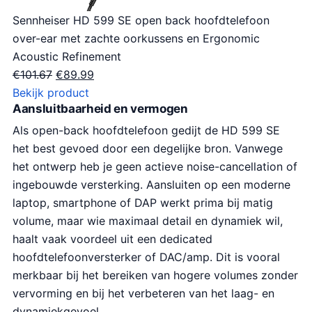
Sennheiser HD 599 SE open back hoofdtelefoon
over-ear met zachte oorkussens en Ergonomic
Acoustic Refinement
O
H
€
101.67
€
89.99
o
u
Bekijk product
Aansluitbaarheid en vermogen
r
i
s
d
Als open-back hoofdtelefoon gedijt de HD 599 SE
p
i
het best gevoed door een degelijke bron. Vanwege
r
g
het ontwerp heb je geen actieve noise-cancellation of
o
e
ingebouwde versterking. Aansluiten op een moderne
n
p
laptop, smartphone of DAP werkt prima bij matig
k
r
volume, maar wie maximaal detail en dynamiek wil,
e
i
haalt vaak voordeel uit een dedicated
l
j
hoofdtelefoonversterker of DAC/amp. Dit is vooral
i
s
merkbaar bij het bereiken van hogere volumes zonder
j
i
vervorming en bij het verbeteren van het laag- en
k
s
dynamiekgevoel.