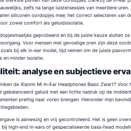
e sterkste punten van deze oordopjes. Dankzij de in-ear p
auwelijks, zelfs na lange luistersessies van meerdere uren. 
ten siliconen oordopjes mee; het correct selecteren van d
oor zowel comfort als geluidsisolatie.
opjesmaatjes geprobeerd en bij de juiste keuze sluiten ze
hoorgang. Voor mensen met gevoelige oren zijn deze oord
, zoals bij elk in-ear model, tijd nemen om de juiste pasvo
s en minder isolatie.
iteit: analyse en subjectieve erva
linken de Xiaomi Mi In-Ear Headphones Basic Zwart? Voor h
d gebalanceerd geluid met een lichte nadruk op de midde
rumenten prettig naar voren brengen. Hieronder mijn bevin
ntiegebieden.
gave is aanwezig en vrij gecontroleerd. Het is geen over
 bij high-end in-ears of gespecialiseerde bass-head modell