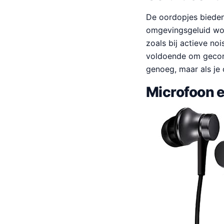
De oordopjes bieden
omgevingsgeluid wor
zoals bij actieve n
voldoende om geconc
genoeg, maar als je
Microfoon 