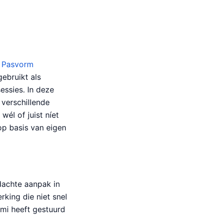
r Pasvorm
ebruikt als
essies. In deze
 verschillende
wél of juist níet
 op basis van eigen
dachte aanpak in
king die niet snel
omi heeft gestuurd