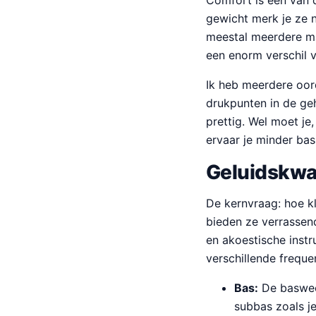
Comfort is een van d
gewicht merk je ze n
meestal meerdere ma
een enorm verschil v
Ik heb meerdere oord
drukpunten in de ge
prettig. Wel moet je
ervaar je minder bas
Geluidskwal
De kernvraag: hoe k
bieden ze verrassen
en akoestische inst
verschillende freque
Bas:
De basweer
subbas zoals je