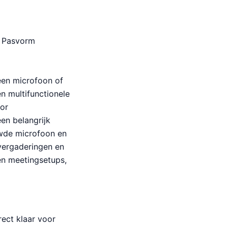
r Pasvorm
een microfoon of
n multifunctionele
oor
en belangrijk
uwde microfoon en
overgaderingen en
en meetingsetups,
rect klaar voor