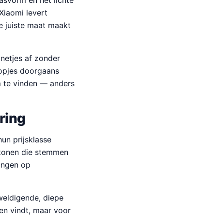
asvorm en het lichte
Xiaomi levert
e juiste maat maakt
 netjes af zonder
opjes doorgaans
rm te vinden — anders
ring
un prijsklasse
ntonen die stemmen
dingen op
weldigende, diepe
en vindt, maar voor