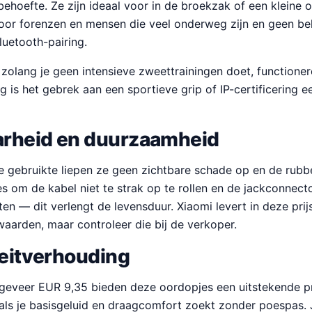
ehoefte. Ze zijn ideaal voor in de broekzak of een kleine 
oor forenzen en mensen die veel onderweg zijn en geen b
luetooth-pairing.
 zolang je geen intensieve zweettrainingen doet, functioner
 is het gebrek aan een sportieve grip of IP-certificering e
rheid en duurzaamheid
e gebruikte liepen ze geen zichtbare schade op en de rubbe
es om de kabel niet te strak op te rollen en de jackconnect
tten — dit verlengt de levensduur. Xiaomi levert in deze pr
aarden, maar controleer die bij de verkoper.
teitverhouding
ngeveer EUR 9,35 bieden deze oordopjes een uitstekende pr
als je basisgeluid en draagcomfort zoekt zonder poespas. J