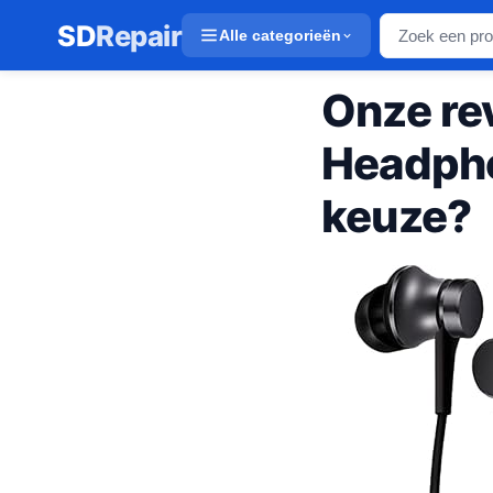
SD
Repair
Alle categorieën
Onze rev
Headpho
keuze?