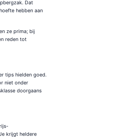
opbergzak. Dat
ehoefte hebben aan
en ze prima; bij
en reden tot
r tips hielden goed.
or niet onder
ijsklasse doorgaans
ijs-
e krijgt heldere