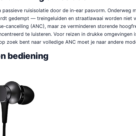
 passieve ruisisolatie door de in-ear pasvorm. Onderweg m
dt gedempt — treingeluiden en straatlawaai worden niet v
oise-cancelling (ANC), maar ze verminderen storende hoogf
entreerd te luisteren. Voor reizen in drukke omgevingen is
 op zoek bent naar volledige ANC moet je naar andere model
en bediening