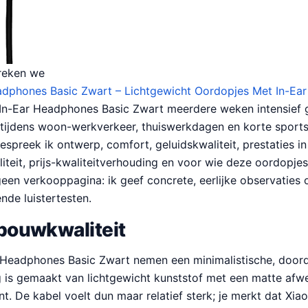
reken we
adphones Basic Zwart – Lichtgewicht Oordopjes Met In-Ea
 In-Ear Headphones Basic Zwart meerdere weken intensief g
 tijdens woon-werkverkeer, thuiswerkdagen en korte sports
espreek ik ontwerp, comfort, geluidskwaliteit, prestaties in
iteit, prijs-kwaliteitverhouding en voor wie deze oordopjes 
s geen verkooppagina: ik geef concrete, eerlijke observaties
nde luistertesten.
n bouwkwaliteit
 Headphones Basic Zwart nemen een minimalistische, door
 is gemaakt van lichtgewicht kunststof met een matte afwer
t. De kabel voelt dun maar relatief sterk; je merkt dat Xia