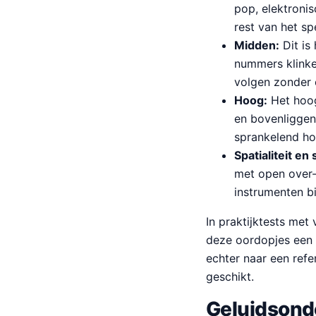
pop, elektronis
rest van het sp
Midden:
Dit is
nummers klinke
volgen zonder 
Hoog:
Het hoog
en bovenliggen
sprankelend ho
Spatialiteit en
met open over-
instrumenten b
In praktijktests met
deze oordopjes een c
echter naar een refe
geschikt.
Geluidsonde