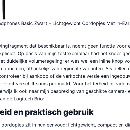
adphones Basic Zwart – Lichtgewicht Oordopjes Met In-Ea
vingfragment dat beschikbaar is, noemt geen functie voor 
pliciet. Op basis van mijn testexemplaar had het snoer gee
t duidelijke volumeregeling; er was wel een inline knop v
 opnemen, afhankelijk van regionale varianten. Als bellen e
, controleer bij aankoop of de verkochte versie een ingebo
 — dit verschilt soms per markt. Voor helderheid bij vide
verwijs ik ook naar mijn bespreking van geschikte camera- 
van de Logitech Brio:
id en praktisch gebruik
oordopjes zit in hun eenvoud: lichtgewicht, compact en di