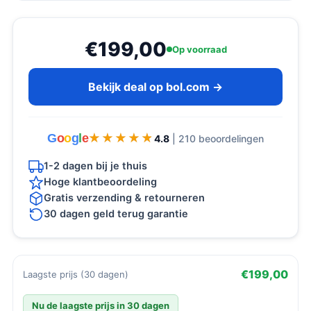
€199,00
Op voorraad
Bekijk deal op bol.com →
G
o
o
g
l
e
★★★★★
★★★★★
4.8
| 210 beoordelingen
1-2 dagen bij je thuis
Hoge klantbeoordeling
Gratis verzending & retourneren
30 dagen geld terug garantie
€199,00
Laagste prijs (30 dagen)
Nu de laagste prijs in 30 dagen