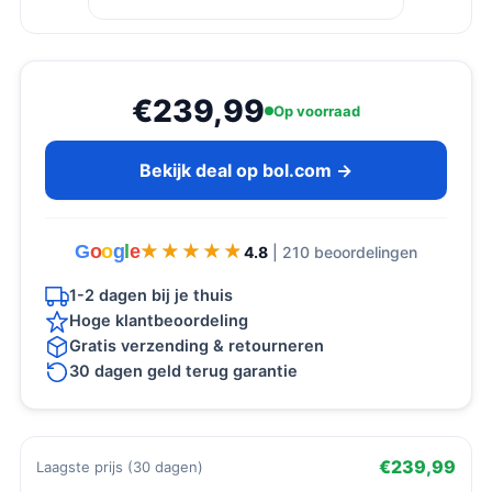
€239,99
Op voorraad
Bekijk deal op bol.com →
G
o
o
g
l
e
★★★★★
★★★★★
4.8
| 210 beoordelingen
1-2 dagen bij je thuis
Hoge klantbeoordeling
Gratis verzending & retourneren
30 dagen geld terug garantie
€239,99
Laagste prijs (30 dagen)