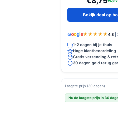
€8,79
Op v
Bekijk deal op b
G
o
o
g
l
e
★★★★★
★★★★★
4.8
|
1-2 dagen bij je thuis
Hoge klantbeoordeling
Gratis verzending & re
30 dagen geld terug gar
Laagste prijs (30 dagen)
Nu de laagste prijs in 30 dag