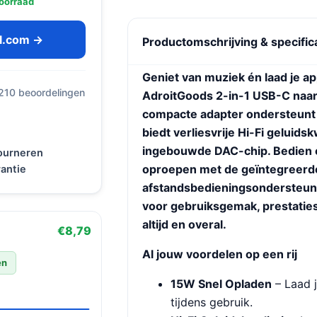
oorraad
ol.com →
Productomschrijving & specific
Geniet van muziek én laad je ap
 210 beoordelingen
AdroitGoods 2-in-1 USB-C naar
compacte adapter ondersteunt
biedt verliesvrije Hi-Fi geluidsk
ingebouwde DAC-chip. Bedien 
tourneren
oproepen met de geïntegreerd
antie
afstandsbedieningsondersteun
voor gebruiksgemak, prestatie
altijd en overal.
€8,79
Al jouw voordelen op een rij
en
15W Snel Opladen
– Laad j
tijdens gebruik.