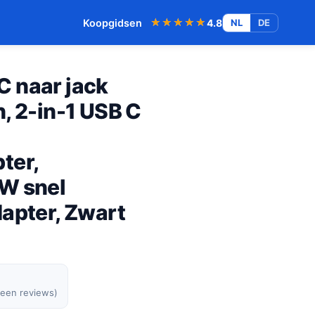
★★★★★
★★★★★
Koopgidsen
4.8
NL
DE
 naar jack
, 2-in-1 USB C
ter,
W snel
apter, Zwart
geen reviews)