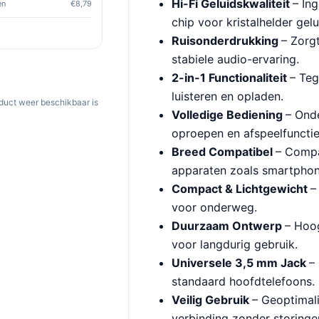
Hi-Fi Geluidskwaliteit
– In
en
€8,79
chip voor kristalhelder gelu
Ruisonderdrukking
– Zorgt
stabiele audio-ervaring.
2-in-1 Functionaliteit
– Teg
luisteren en opladen.
oduct weer beschikbaar is
Volledige Bediening
– Ond
oproepen en afspeelfunctie
Breed Compatibel
– Compa
apparaten zoals smartphone
Compact & Lichtgewicht
–
voor onderweg.
Duurzaam Ontwerp
– Hoo
voor langdurig gebruik.
Universele 3,5 mm Jack
–
standaard hoofdtelefoons.
Veilig Gebruik
– Geoptimali
verbinding zonder storinge