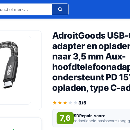
AdroitGoods USB-C
adapter en opladen
naar 3,5 mm Aux-
hoofdtelefoonadap
ondersteunt PD 15
opladen, type C-ad
★★★★★
★★★★★
3/5
SDRepair-score
7,6
redactionele basisscore (nog 