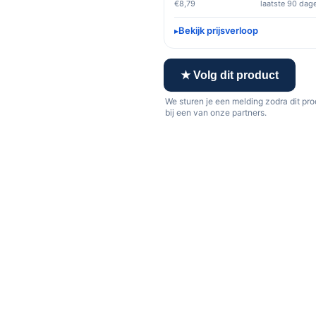
€8,79
laatste 90 dag
Bekijk prijsverloop
★ Volg dit product
We sturen je een melding zodra dit pr
bij een van onze partners.