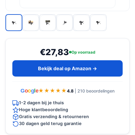
€27,83
Op voorraad
Bekijk deal op Amazon →
G
o
o
g
l
e
★★★★★
★★★★★
4.8
| 210 beoordelingen
1-2 dagen bij je thuis
Hoge klantbeoordeling
Gratis verzending & retourneren
30 dagen geld terug garantie