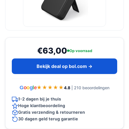
€63,00
Op voorraad
Bekijk deal op bol.com →
G
o
o
g
l
e
★★★★★
★★★★★
4.8
| 210 beoordelingen
1-2 dagen bij je thuis
Hoge klantbeoordeling
Gratis verzending & retourneren
30 dagen geld terug garantie