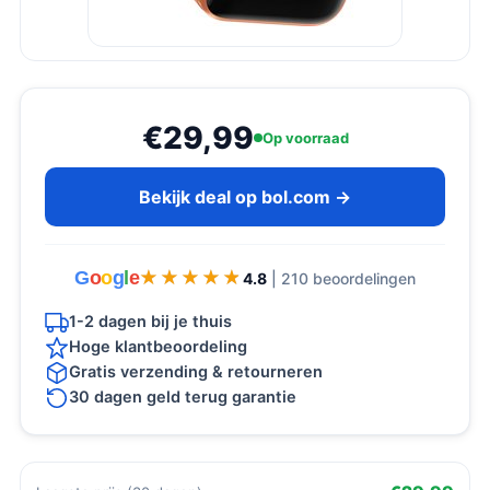
€29,99
Op voorraad
Bekijk deal op bol.com →
G
o
o
g
l
e
★★★★★
★★★★★
4.8
| 210 beoordelingen
1-2 dagen bij je thuis
Hoge klantbeoordeling
Gratis verzending & retourneren
30 dagen geld terug garantie