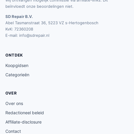
Wij ontvangen mogelijk commissie via affiliate-links. Dit
beïnvloedt onze beoordelingen niet.
SD Repair B.V.
Abel Tasmanstraat 36, 5223 VZ s-Hertogenbosch
KvK: 72360208
E-mail:
info@sdrepair.nl
ONTDEK
Koopgidsen
Categorieën
OVER
Over ons
Redactioneel beleid
Affiliate-disclosure
Contact