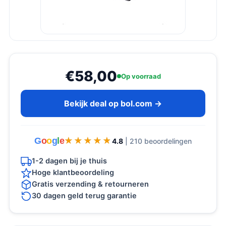
€58,00
Op voorraad
Bekijk deal op bol.com →
G
o
o
g
l
e
★★★★★
★★★★★
4.8
| 210 beoordelingen
1-2 dagen bij je thuis
Hoge klantbeoordeling
Gratis verzending & retourneren
30 dagen geld terug garantie