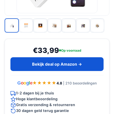
€33,99
Op voorraad
Bekijk deal op Amazon →
G
o
o
g
l
e
★★★★★
★★★★★
4.8
| 210 beoordelingen
1-2 dagen bij je thuis
Hoge klantbeoordeling
Gratis verzending & retourneren
30 dagen geld terug garantie