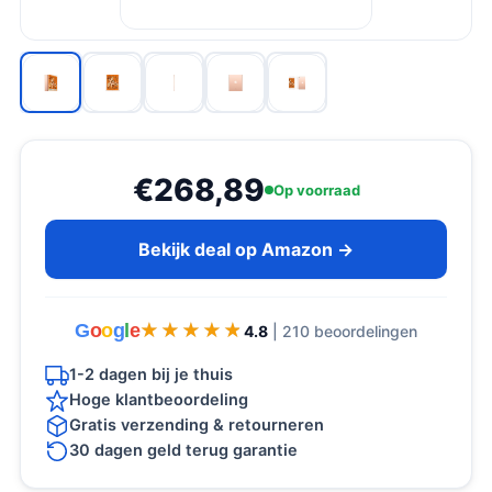
€268,89
Op voorraad
Bekijk deal op Amazon →
G
o
o
g
l
e
★★★★★
★★★★★
4.8
| 210 beoordelingen
1-2 dagen bij je thuis
Hoge klantbeoordeling
Gratis verzending & retourneren
30 dagen geld terug garantie