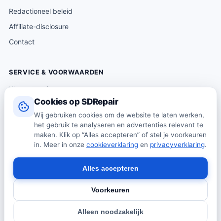
Redactioneel beleid
Affiliate-disclosure
Contact
SERVICE & VOORWAARDEN
Klantenservice
Cookies op SDRepair
Verzending & levering
Wij gebruiken cookies om de website te laten werken,
Retourneren
het gebruik te analyseren en advertenties relevant te
Algemene voorwaarden
maken. Klik op “Alles accepteren” of stel je voorkeuren
in. Meer in onze
cookieverklaring
en
privacyverklaring
.
Privacybeleid
Cookiebeleid
Alles accepteren
Voorkeuren
© 2026 SDRepair · Onafhankelijk vergelijkingsplatform · Wij
Alleen noodzakelijk
verkopen zelf geen producten · Alle prijzen onder voorbehoud.