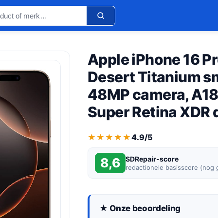
Apple iPhone 16 P
Desert Titanium s
48MP camera, A18 
Super Retina XDR 
★★★★★
★★★★★
4.9/5
SDRepair-score
8,6
redactionele basisscore (nog
★ Onze beoordeling