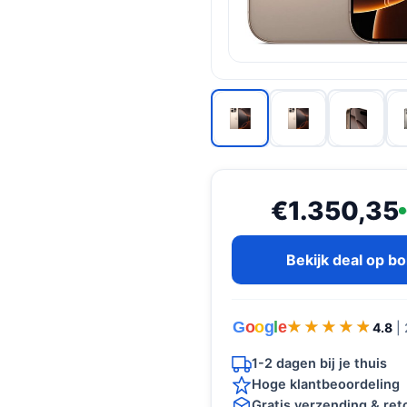
€1.350,35
Bekijk deal op b
G
o
o
g
l
e
★★★★★
★★★★★
4.8
|
1-2 dagen bij je thuis
Hoge klantbeoordeling
Gratis verzending & re