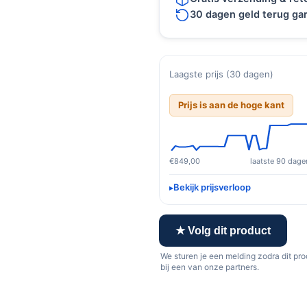
30 dagen geld terug gar
Laagste prijs (30 dagen)
Prijs is aan de hoge kant
€849,00
laatste 90 dage
Bekijk prijsverloop
★ Volg dit product
We sturen je een melding zodra dit pr
bij een van onze partners.