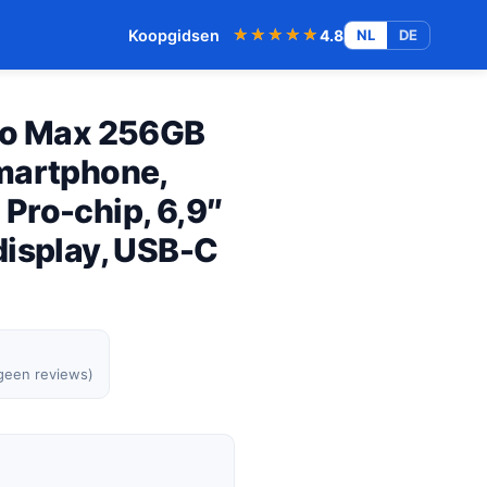
★★★★★
★★★★★
Koopgidsen
4.8
NL
DE
ro Max 256GB
martphone,
Pro-chip, 6,9″
display, USB-C
 geen reviews)