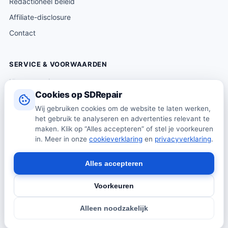
Redactioneel beleid
Affiliate-disclosure
Contact
SERVICE & VOORWAARDEN
Klantenservice
Cookies op SDRepair
Verzending & levering
Wij gebruiken cookies om de website te laten werken,
Retourneren
het gebruik te analyseren en advertenties relevant te
Algemene voorwaarden
maken. Klik op “Alles accepteren” of stel je voorkeuren
in. Meer in onze
cookieverklaring
en
privacyverklaring
.
Privacybeleid
Cookiebeleid
Alles accepteren
Voorkeuren
© 2026 SDRepair · Onafhankelijk vergelijkingsplatform · Wij
Alleen noodzakelijk
verkopen zelf geen producten · Alle prijzen onder voorbehoud.