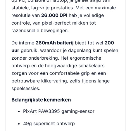
op PC, console of laptop, je geniet altijd van
stabiele, lag-vrije prestaties. Met een maximale
resolutie van
26.000 DPI
heb je volledige
controle, van pixel-perfect mikken tot
razendsnelle bewegingen.
De interne
260mAh batterij
biedt tot wel
200
uur
gebruik, waardoor je dagenlang kunt spelen
zonder onderbreking. Het ergonomische
ontwerp en de hoogwaardige schakelaars
zorgen voor een comfortabele grip en een
betrouwbare klikervaring, zelfs tijdens lange
speelsessies.
Belangrijkste kenmerken
PixArt PAW3395 gaming-sensor
49g superlicht ontwerp