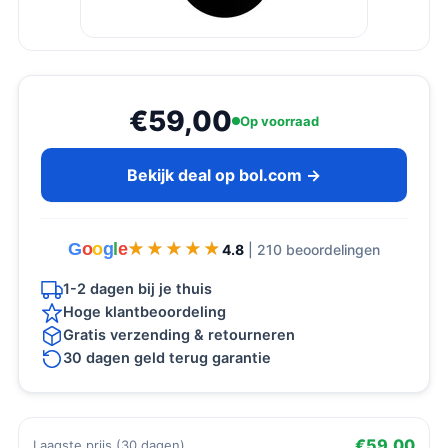
€59,00
Op voorraad
Bekijk deal op bol.com →
G
o
o
g
l
e
★★★★★
★★★★★
4.8
| 210 beoordelingen
1-2 dagen bij je thuis
Hoge klantbeoordeling
Gratis verzending & retourneren
30 dagen geld terug garantie
€59,00
Laagste prijs (30 dagen)