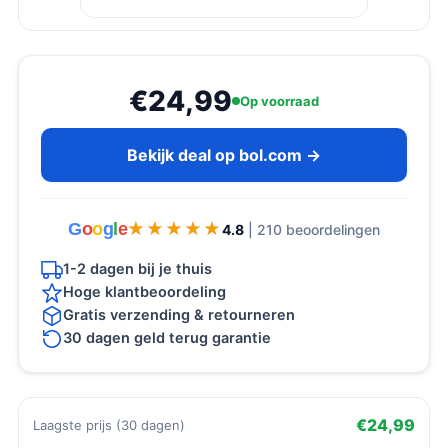
€24,99
Op voorraad
Bekijk deal op bol.com →
G
o
o
g
l
e
★★★★★
★★★★★
4.8
| 210 beoordelingen
1-2 dagen bij je thuis
Hoge klantbeoordeling
Gratis verzending & retourneren
30 dagen geld terug garantie
€24,99
Laagste prijs (30 dagen)