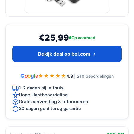
€25,99
Op voorraad
Bekijk deal op bol.com →
G
o
o
g
l
e
★★★★★
★★★★★
4.8
| 210 beoordelingen
1-2 dagen bij je thuis
Hoge klantbeoordeling
Gratis verzending & retourneren
30 dagen geld terug garantie