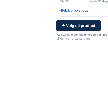
€34,99
laatste 90 dag
Bekijk prijsverloop
★ Volg dit product
We sturen je een melding zodra dit pr
bij een van onze partners.