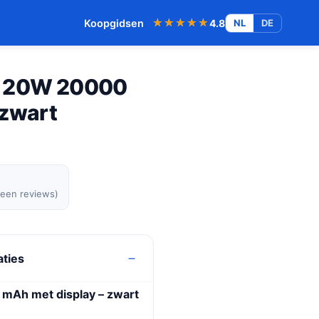
★★★★★
★★★★★
Koopgidsen
4.8
NL
DE
k 20W 20000
 zwart
geen reviews)
aties
mAh met display – zwart