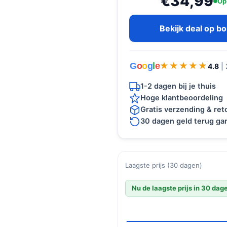
€34,99
Op
Bekijk deal op b
G
o
o
g
l
e
★★★★★
★★★★★
4.8
|
1-2 dagen bij je thuis
Hoge klantbeoordeling
Gratis verzending & re
30 dagen geld terug gar
Laagste prijs (30 dagen)
Nu de laagste prijs in 30 dag