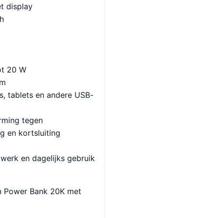
t display
h
ot 20 W
rm
s, tablets en andere USB-
erming tegen
g en kortsluiting
 werk en dagelijks gebruik
n Power Bank 20K met