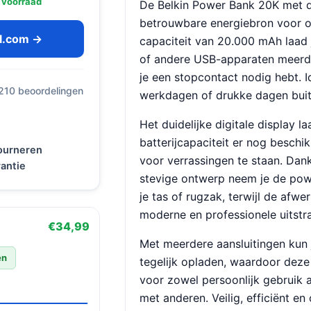
 voorraad
De Belkin Power Bank 20K met di
betrouwbare energiebron voor 
ol.com →
capaciteit van 20.000 mAh laad 
of andere USB-apparaten meerd
je een stopcontact nodig hebt. I
 210 beoordelingen
werkdagen of drukke dagen buit
Het duidelijke digitale display l
batterijcapaciteit er nog beschik
tourneren
voor verrassingen te staan. Dan
antie
stevige ontwerp neem je de po
je tas of rugzak, terwijl de afwe
moderne en professionele uitstra
€34,99
Met meerdere aansluitingen kun 
en
tegelijk opladen, waardoor deze
voor zowel persoonlijk gebruik 
met anderen. Veilig, efficiënt e