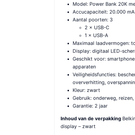
Model: Power Bank 20K me
Accucapaciteit: 20.000 mA
Aantal poorten: 3
2 × USB-C
1 × USB-A
Maximaal laadvermogen: t
Display: digitaal LED-sche
Geschikt voor: smartphone
apparaten
Veiligheidsfuncties: besch
oververhitting, overspannin
Kleur: zwart
Gebruik: onderweg, reizen,
Garantie: 2 jaar
Inhoud van de verpakking
Belki
display – zwart