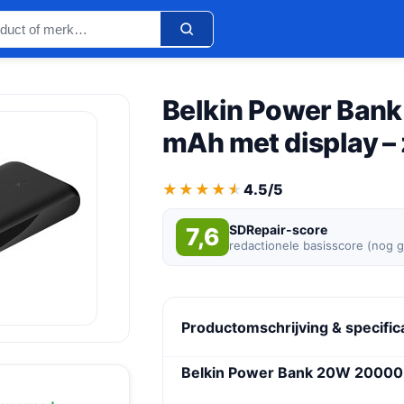
Belkin Power Ban
mAh met display –
★★★★★
★★★★★
4.5/5
SDRepair-score
7,6
redactionele basisscore (nog 
Productomschrijving & specific
Belkin Power Bank 20W 20000 