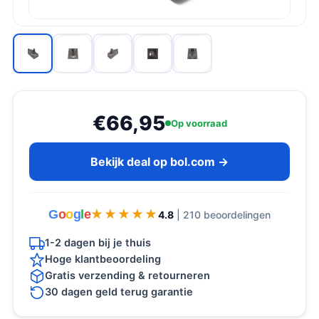
€66,95
Op voorraad
Bekijk deal op bol.com →
G
o
o
g
l
e
★★★★★
★★★★★
4.8
| 210 beoordelingen
1-2 dagen bij je thuis
Hoge klantbeoordeling
Gratis verzending & retourneren
30 dagen geld terug garantie