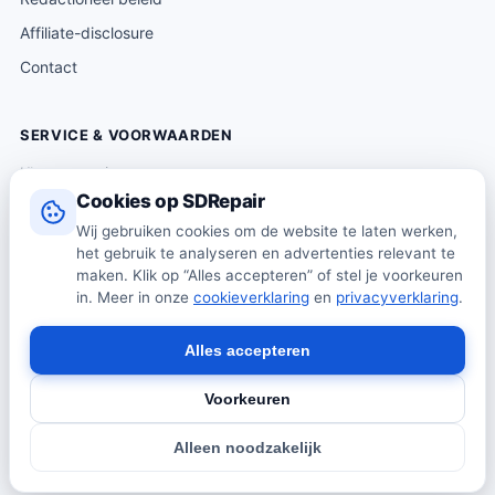
Affiliate-disclosure
Contact
SERVICE & VOORWAARDEN
Klantenservice
Cookies op SDRepair
Verzending & levering
Wij gebruiken cookies om de website te laten werken,
Retourneren
het gebruik te analyseren en advertenties relevant te
Algemene voorwaarden
maken. Klik op “Alles accepteren” of stel je voorkeuren
in. Meer in onze
cookieverklaring
en
privacyverklaring
.
Privacybeleid
Cookiebeleid
Alles accepteren
Voorkeuren
© 2026 SDRepair · Onafhankelijk vergelijkingsplatform · Wij
Alleen noodzakelijk
verkopen zelf geen producten · Alle prijzen onder voorbehoud.