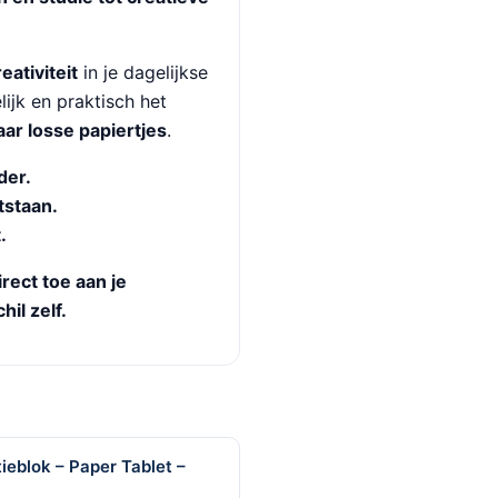
eativiteit
in je dagelijkse
ijk en praktisch het
ar losse papiertjes
.
der.
tstaan.
.
rect toe aan je
il zelf.
ieblok – Paper Tablet –