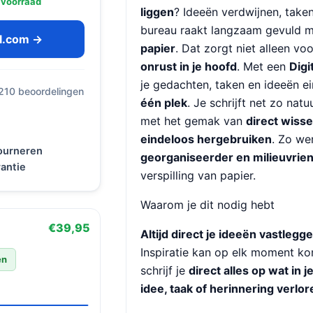
 voorraad
liggen
? Ideeën verdwijnen, taken 
bureau raakt langzaam gevuld 
ol.com →
papier
. Dat zorgt niet alleen v
onrust in je hoofd
. Met een
Digi
je gedachten, taken en ideeën ei
 210 beoordelingen
één plek
. Je schrijft net zo natu
met het gemak van
direct wiss
eindeloos hergebruiken
. Zo we
tourneren
georganiseerder en milieuvrien
antie
verspilling van papier.
Waarom je dit nodig hebt
€39,95
Altijd direct je ideeën vastlegg
Inspiratie kan op elk moment ko
en
schrijf je
direct alles op wat in j
idee, taak of herinnering verlor