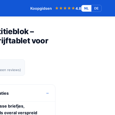
★★★★★
★★★★★
Koopgidsen
4.8
NL
DE
itieblok –
ijftablet voor
geen reviews)
aties
sse briefjes,
ls overal verspreid