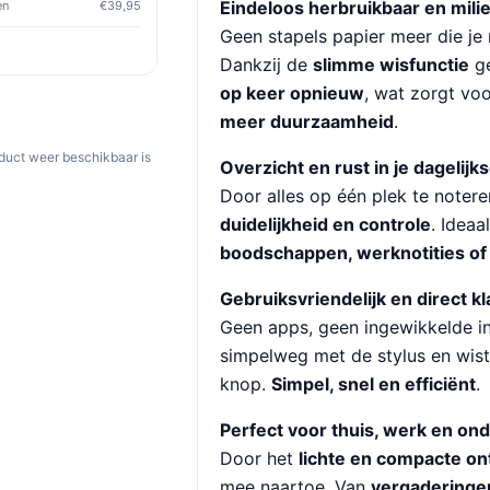
Eindeloos herbruikbaar en milie
en
€39,95
Geen stapels papier meer die je
Dankzij de
slimme wisfunctie
ge
op keer opnieuw
, wat zorgt vo
meer duurzaamheid
.
oduct weer beschikbaar is
Overzicht en rust in je dagelijk
Door alles op één plek te notere
duidelijkheid en controle
. Ideaa
boodschappen, werknotities of 
Gebruiksvriendelijk en direct k
Geen apps, geen ingewikkelde ins
simpelweg met de stylus en wis
knop.
Simpel, snel en efficiënt
.
Perfect voor thuis, werk en o
Door het
lichte en compacte o
mee naartoe. Van
vergaderingen