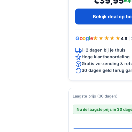
€39,95
Op
Bekijk deal op b
G
o
o
g
l
e
★★★★★
★★★★★
4.8
|
1-2 dagen bij je thuis
Hoge klantbeoordeling
Gratis verzending & re
30 dagen geld terug gar
Laagste prijs (30 dagen)
Nu de laagste prijs in 30 dag