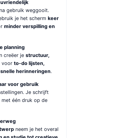
uvriendelijk
 na gebruik weggooit.
bruik je het scherm
keer
or
minder verspilling en
se planning
n creëer je
structuur,
l voor
to-do lijsten,
snelle herinneringen
.
laar voor gebruik
tellingen. Je schrijft
t met één druk op de
nderweg
ntwerp
neem je het overal
 en studie tot creatieve