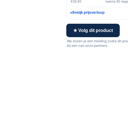
€39,95
laatste 90 dag
Bekijk prijsverloop
★ Volg dit product
We sturen je een melding zodra dit pr
bij een van onze partners.