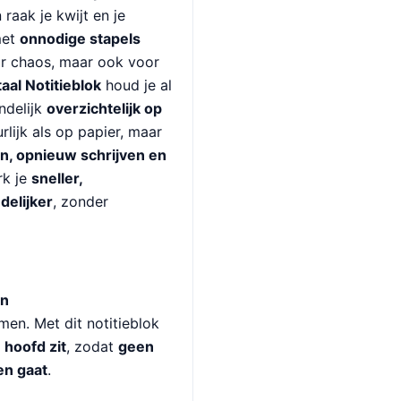
raak je kwijt en je
met
onnodige stapels
oor chaos, maar ook voor
taal Notitieblok
houd je al
ndelijk
overzichtelijk op
urlijk als op papier, maar
en, opnieuw schrijven en
rk je
sneller,
delijker
, zonder
en
men. Met dit notitieblok
e hoofd zit
, zodat
geen
en gaat
.