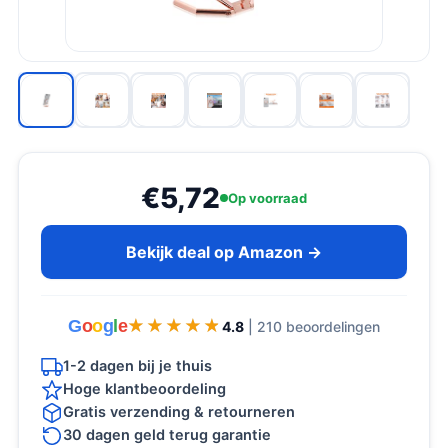
€5,72
Op voorraad
Bekijk deal op Amazon →
G
o
o
g
l
e
★★★★★
★★★★★
4.8
| 210 beoordelingen
1-2 dagen bij je thuis
Hoge klantbeoordeling
Gratis verzending & retourneren
30 dagen geld terug garantie