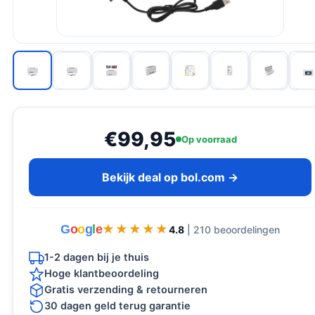
€99,95
Op voorraad
Bekijk deal op bol.com →
G
o
o
g
l
e
★★★★★
★★★★★
4.8
| 210 beoordelingen
1-2 dagen bij je thuis
Hoge klantbeoordeling
Gratis verzending & retourneren
30 dagen geld terug garantie