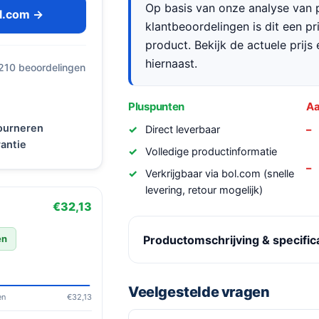
Op basis van onze analyse van p
ol.com →
klantbeoordelingen is dit een p
product. Bekijk de actuele prijs 
hiernaast.
 210 beoordelingen
Pluspunten
Aa
tourneren
Direct leverbaar
antie
Volledige productinformatie
Verkrijgbaar via bol.com (snelle
levering, retour mogelijk)
€32,13
Productomschrijving & specific
en
Veelgestelde vragen
en
€32,13