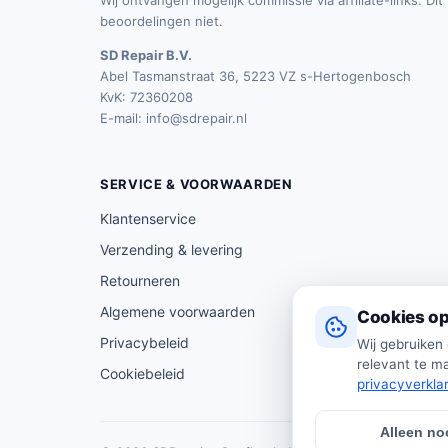
Wij ontvangen mogelijk commissie via affiliate-links. Di
beoordelingen niet.
SD Repair B.V.
Abel Tasmanstraat 36, 5223 VZ s-Hertogenbosch
KvK: 72360208
E-mail:
info@sdrepair.nl
SERVICE & VOORWAARDEN
Klantenservice
Verzending & levering
Retourneren
Algemene voorwaarden
Cookies op
Privacybeleid
Wij gebruiken
relevant te ma
Cookiebeleid
privacyverkla
Alleen no