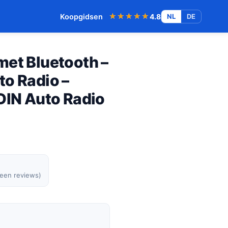
★★★★★
★★★★★
Koopgidsen
4.8
NL
DE
met Bluetooth –
to Radio –
DIN Auto Radio
geen reviews)