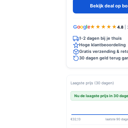
Bekijk deal op b
G
o
o
g
l
e
★★★★★
★★★★★
4.8
|
1-2 dagen bij je thuis
Hoge klantbeoordeling
Gratis verzending & re
30 dagen geld terug gar
Laagste prijs (30 dagen)
Nu de laagste prijs in 30 dag
€32,13
laatste 90 dag