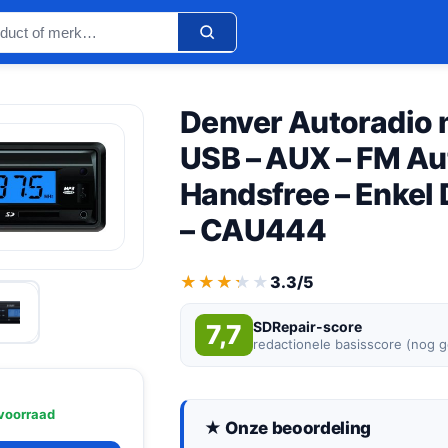
Denver Autoradio 
USB – AUX – FM Au
Handsfree – Enkel 
– CAU444
★★★★★
★★★★★
3.3/5
SDRepair-score
7,7
redactionele basisscore (nog 
voorraad
★ Onze beoordeling