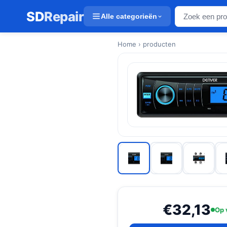
SD
Repair
Alle categorieën
Home
› producten
€32,13
Op 