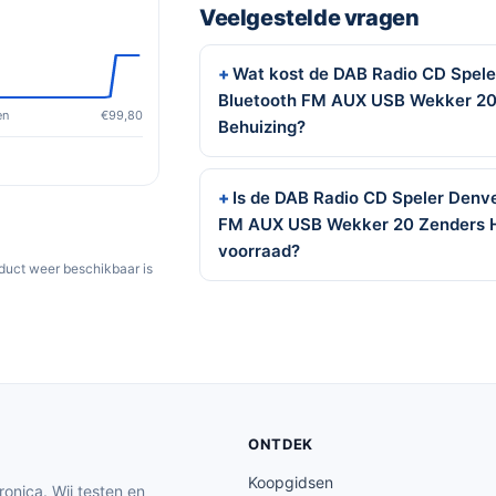
Veelgestelde vragen
Wat kost de DAB Radio CD Spel
Bluetooth FM AUX USB Wekker 20
en
€99,80
Behuizing?
Is de DAB Radio CD Speler Denv
FM AUX USB Wekker 20 Zenders H
voorraad?
oduct weer beschikbaar is
ONTDEK
Koopgidsen
ronica. Wij testen en