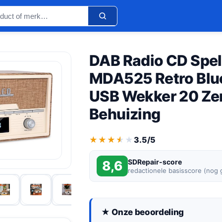
DAB Radio CD Spel
MDA525 Retro Blu
USB Wekker 20 Ze
Behuizing
★★★★★
★★★★★
3.5/5
SDRepair-score
8,6
redactionele basisscore (nog
★ Onze beoordeling