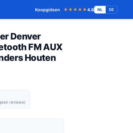
★★★★★
★★★★★
Koopgidsen
4.8
NL
DE
er Denver
etooth FM AUX
nders Houten
 geen reviews)