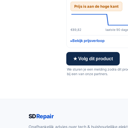
Prijs is aan de hoge kant
€89,82
laatste 90 dag
Bekijk prijsverloop
★ Volg dit product
We sturen je een melding zodra dit pr
bij een van onze partners.
SD
Repair
Onafhankelijk advies over tech & huishoudelijke elekt