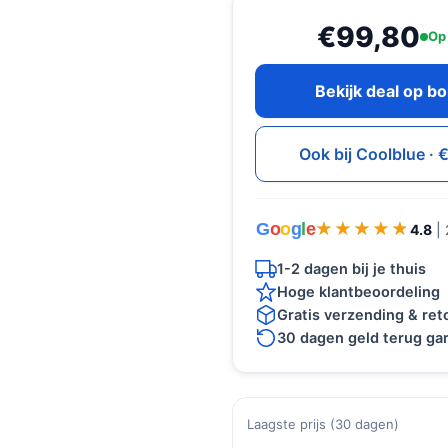
€99,80
Op
Bekijk deal op b
Ook bij Coolblue ·
G
o
o
g
l
e
★★★★★
★★★★★
4.8
|
1-2 dagen bij je thuis
Hoge klantbeoordeling
Gratis verzending & re
30 dagen geld terug gar
Laagste prijs (30 dagen)