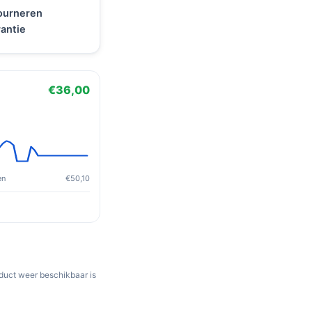
tourneren
antie
€36,00
en
€50,10
oduct weer beschikbaar is