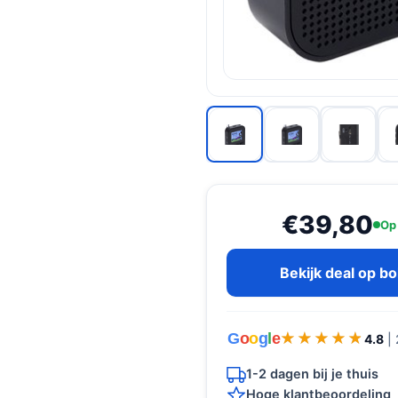
€39,80
Op
Bekijk deal op b
G
o
o
g
l
e
★★★★★
★★★★★
4.8
|
1-2 dagen bij je thuis
Hoge klantbeoordeling