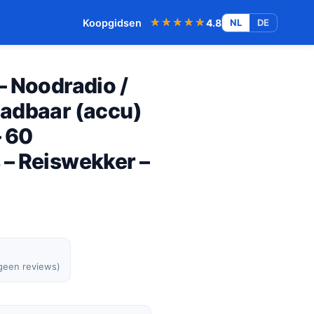
★★★★★
★★★★★
Koopgidsen
4.8
NL
DE
– Noodradio /
adbaar (accu)
– 60
– Reiswekker –
 geen reviews)