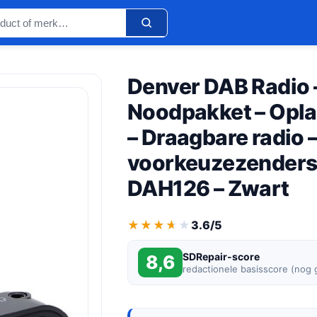
Denver DAB Radio 
Noodpakket – Opla
– Draagbare radio 
voorkeuzezenders 
DAH126 – Zwart
★★★★★
★★★★★
3.6/5
SDRepair-score
8,6
redactionele basisscore (nog