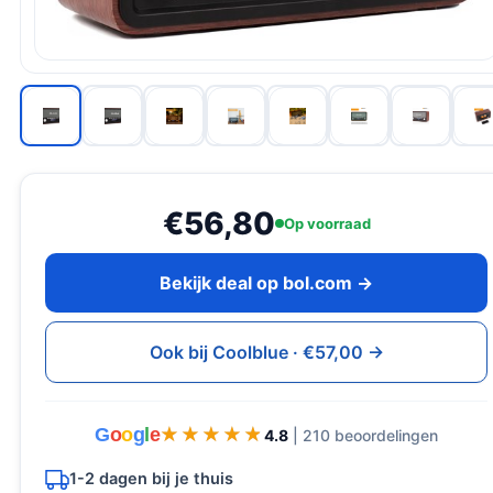
€56,80
Op voorraad
Bekijk deal op bol.com →
Ook bij Coolblue · €57,00 →
G
o
o
g
l
e
★★★★★
★★★★★
4.8
| 210 beoordelingen
1-2 dagen bij je thuis