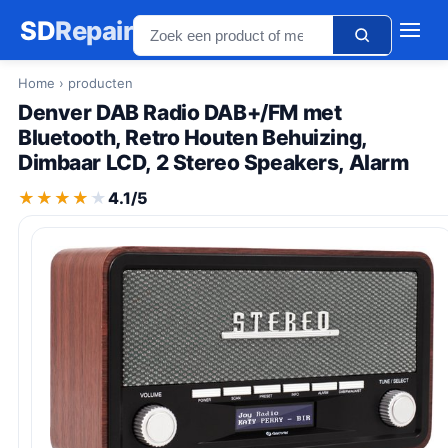
SD
Repair
Home
› producten
Denver DAB Radio DAB+/FM met
Bluetooth, Retro Houten Behuizing,
Dimbaar LCD, 2 Stereo Speakers, Alarm
★★★★★
★★★★★
4.1/5