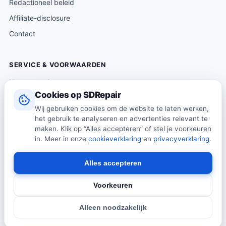
Redactioneel beleid
Affiliate-disclosure
Contact
SERVICE & VOORWAARDEN
Klantenservice
Cookies op SDRepair
Verzending & levering
Wij gebruiken cookies om de website te laten werken,
Retourneren
het gebruik te analyseren en advertenties relevant te
Algemene voorwaarden
maken. Klik op “Alles accepteren” of stel je voorkeuren
in. Meer in onze
cookieverklaring
en
privacyverklaring
.
Privacybeleid
Cookiebeleid
Alles accepteren
Voorkeuren
© 2026 SDRepair · Onafhankelijk vergelijkingsplatform · Wij
Alleen noodzakelijk
verkopen zelf geen producten · Alle prijzen onder voorbehoud.