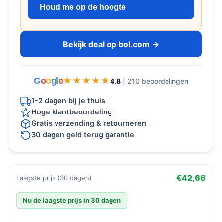
Houd me op de hoogte
Bekijk deal op bol.com →
G
o
o
g
l
e
★★★★★
★★★★★
4.8
| 210 beoordelingen
1-2 dagen bij je thuis
Hoge klantbeoordeling
Gratis verzending & retourneren
30 dagen geld terug garantie
€42,66
Laagste prijs (30 dagen)
Nu de laagste prijs in 30 dagen