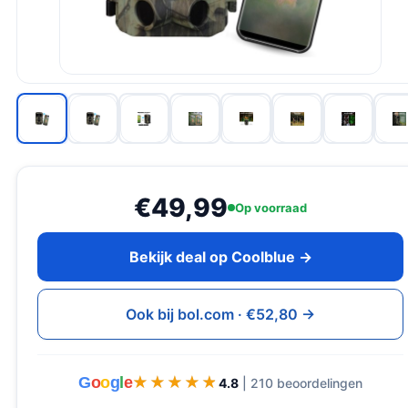
€49,99
Op voorraad
Bekijk deal op Coolblue →
Ook bij bol.com · €52,80 →
G
o
o
g
l
e
★★★★★
★★★★★
4.8
| 210 beoordelingen