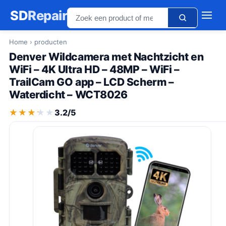
SD
Repair
Home
› producten
Denver Wildcamera met Nachtzicht en
WiFi – 4K Ultra HD – 48MP – WiFi –
TrailCam GO app – LCD Scherm –
Waterdicht – WCT8026
★★★★★
★★★★★
3.2/5