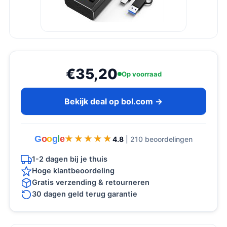
€35,20
Op voorraad
Bekijk deal op bol.com →
G
o
o
g
l
e
★★★★★
★★★★★
4.8
| 210 beoordelingen
1-2 dagen bij je thuis
Hoge klantbeoordeling
Gratis verzending & retourneren
30 dagen geld terug garantie