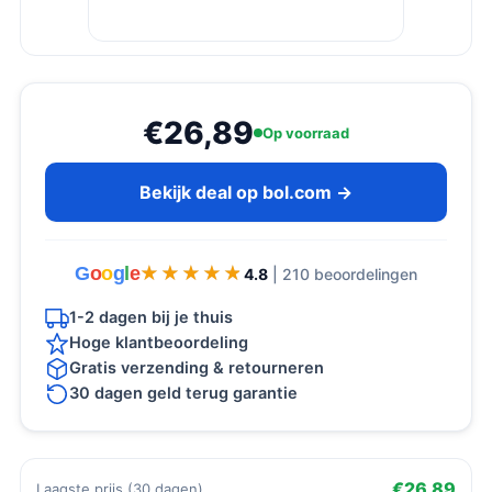
€26,89
Op voorraad
Bekijk deal op bol.com →
G
o
o
g
l
e
★★★★★
★★★★★
4.8
| 210 beoordelingen
1-2 dagen bij je thuis
Hoge klantbeoordeling
Gratis verzending & retourneren
30 dagen geld terug garantie
€26,89
Laagste prijs (30 dagen)