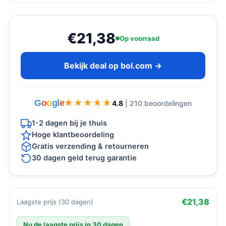
€21,38
Op voorraad
Bekijk deal op bol.com →
G
o
o
g
l
e
★★★★★
★★★★★
4.8
| 210 beoordelingen
1-2 dagen bij je thuis
Hoge klantbeoordeling
Gratis verzending & retourneren
30 dagen geld terug garantie
€21,38
Laagste prijs (30 dagen)
Nu de laagste prijs in 30 dagen